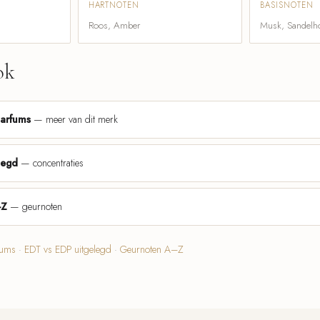
HARTNOTEN
BASISNOTEN
Roos, Amber
Musk, Sandelh
ok
parfums
— meer van dit merk
legd
— concentraties
-Z
— geurnoten
fums
·
EDT vs EDP uitgelegd
·
Geurnoten A–Z