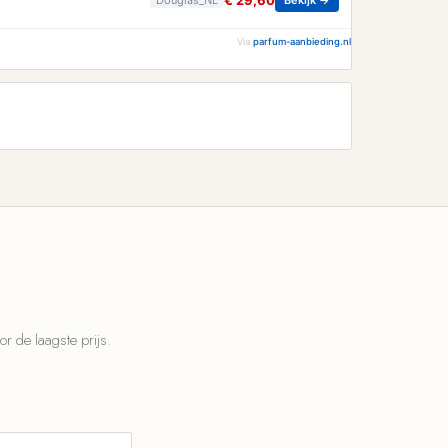
€ 29,60
Via
parfum-aanbieding.nl
 de laagste prijs.