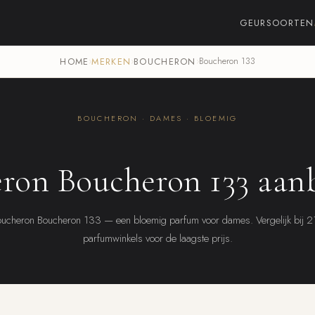
GEURSOORTEN
HOME
›
MERKEN
›
BOUCHERON
›
Boucheron 133
BOUCHERON · DAMES · BLOEMIG
ron Boucheron 133 aan
ucheron Boucheron 133 — een bloemig parfum voor dames. Vergelijk bij 
parfumwinkels voor de laagste prijs.