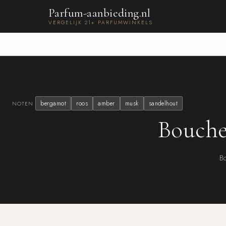
Parfum-aanbieding.nl
VERGELIJK 21+ PARFUMWINKELS
bergamot
roos
amber
musk
sandelhout
NOTEN
Bouche
Bo