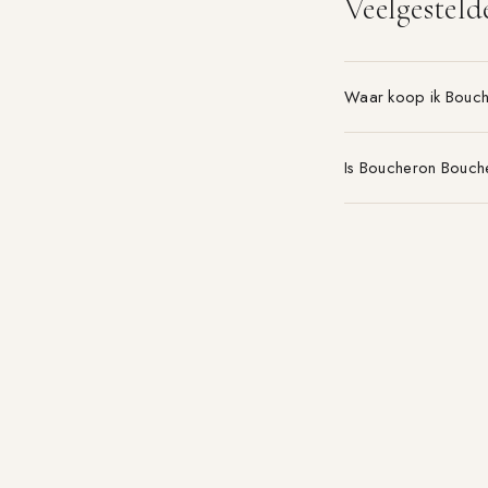
Veelgesteld
Waar koop ik Bouc
Is Boucheron Bouch
Welke maat Boucher
Parfum-aanbieding.nl
VERGELIJK 21+ PARFUMWINKELS