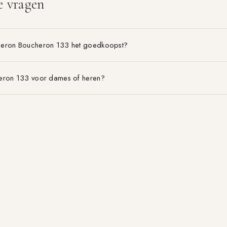
e vragen
heron Boucheron 133 het goedkoopst?
eron 133 voor dames of heren?
on Boucheron 133 is het voordeligst?
BLOG & GIDSEN
MERKEN
EDT vs EDP
Alle merken A–Z
Geurpiramide