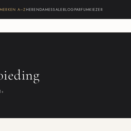
MERKEN A–Z
HEREN
DAMES
SALE
BLOG
PARFUMKIEZER
bieding
21+