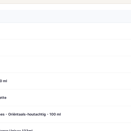
0 ml
ette
s - Oriëntaals-houtachtig - 100 ml
stoner Unisex 133ml