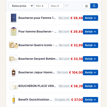
7/7
▦
☰
Boucheron pour Femme 100 ml Eau de Parfum - Damesparfum
€ 39,49
Bol.com
Bekijk →
Pour homme Boucheron - 100 ml - Eau de parfum
€ 39,89
Bol.com
Bekijk →
Boucheron Quatre Iconic - 50 ml - eau de parfum spray - damesparfum
€ 32,99
Bol.com
Bekijk →
Boucheron Serpent Bohème Gift Set 50ml Eau de Parfum + 50ml Bath & Shower Gel + 50ml Body Lotion - Geschenkset
€ 33,59
Bol.com
Bekijk →
Boucheron Jaipur Homme Eau de Parfum 100ml Spray
€ 104,00
Bol.com
Bekijk →
BOUCHERON PLACE VENDOME GESCHENKSET
€ 38,29
Bol.com
Bekijk →
Benefit Gezichtslotion The POREfessional Gezichtstoner Unisex 133ml
€ 37,00
Douglas_NL
Bekijk →