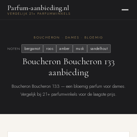
Parfum-aanbieding.nl
VERGELIJK 21+ PARFUMWINKELS
BOUCHERON · DAMES · BLOEMIG
bergamot
roos
amber
musk
sandelhout
NOTEN
Boucheron Boucheron 133
aanbieding
Boucheron Boucheron 133 — een bloemig parfum voor dames.
Vergelijk bij 21+ parfumwinkels voor de laagste prijs.