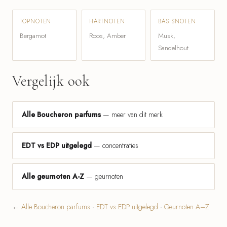
TOPNOTEN
HARTNOTEN
BASISNOTEN
Bergamot
Roos, Amber
Musk,
Sandelhout
Vergelijk ook
Alle Boucheron parfums
— meer van dit merk
EDT vs EDP uitgelegd
— concentraties
Alle geurnoten A-Z
— geurnoten
←
Alle Boucheron parfums
·
EDT vs EDP uitgelegd
·
Geurnoten A–Z