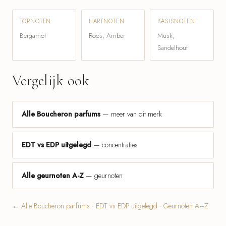
TOPNOTEN
HARTNOTEN
BASISNOTEN
Bergamot
Roos, Amber
Musk,
Sandelhout
Vergelijk ook
Alle Boucheron parfums
— meer van dit merk
EDT vs EDP uitgelegd
— concentraties
Alle geurnoten A-Z
— geurnoten
←
Alle Boucheron parfums
·
EDT vs EDP uitgelegd
·
Geurnoten A–Z