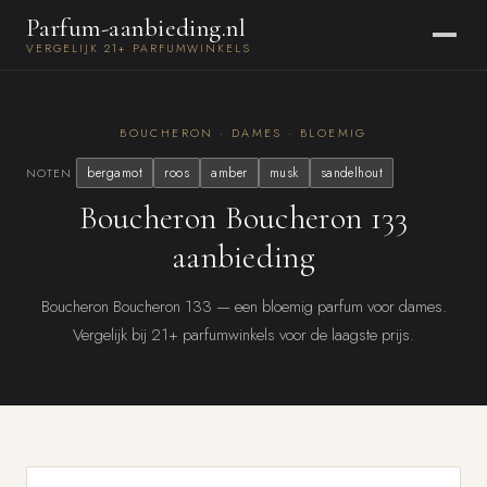
Parfum-aanbieding.nl
VERGELIJK 21+ PARFUMWINKELS
BOUCHERON · DAMES · BLOEMIG
bergamot
roos
amber
musk
sandelhout
NOTEN
Boucheron Boucheron 133
aanbieding
Boucheron Boucheron 133 — een bloemig parfum voor dames.
Vergelijk bij 21+ parfumwinkels voor de laagste prijs.