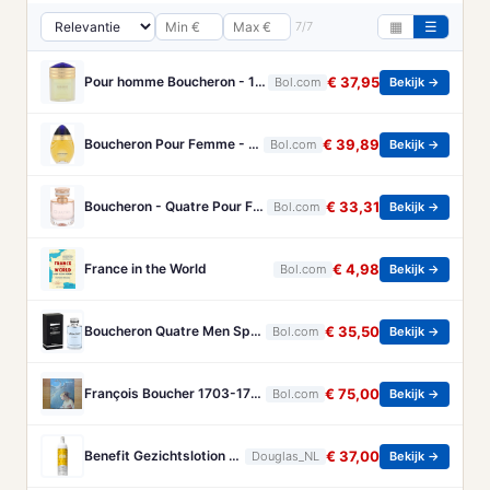
7/7
▦
☰
Pour homme Boucheron - 100 ml - Eau de parfum
€ 37,95
Bol.com
Bekijk →
Boucheron Pour Femme - 100ml - Eau de toilette
€ 39,89
Bol.com
Bekijk →
Boucheron - Quatre Pour Femme - Eau De Parfum - 50ML
€ 33,31
Bol.com
Bekijk →
France in the World
€ 4,98
Bol.com
Bekijk →
Boucheron Quatre Men Spray - 100 ml - Eau De Toilette
€ 35,50
Bol.com
Bekijk →
François Boucher 1703-1770 - Brandt, Christa
€ 75,00
Bol.com
Bekijk →
Benefit Gezichtslotion The POREfessional Gezichtstoner Unisex 133ml
€ 37,00
Douglas_NL
Bekijk →