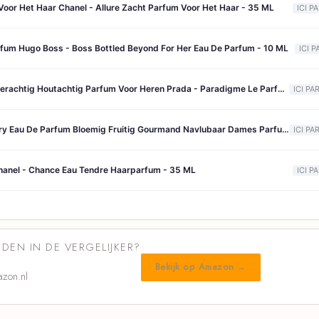
oor Het Haar Chanel - Allure Zacht Parfum Voor Het Haar - 35 ML
ICI P
fum Hugo Boss - Boss Bottled Beyond For Her Eau De Parfum - 10 ML
ICI P
Prada Le Parfum Amberachtig Houtachtig Parfum Voor Heren Prada - Paradigme Le Parfum - Amberachtig Houtachtig Parfum Voor Heren - 150 ML
ICI PA
Prada Sweet Chemistry Eau De Parfum Bloemig Fruitig Gourmand Navlubaar Dames Parfum Prada - Paradoxe Sweet Chemistry Eau De Parfum - Bloemig Fruitig Gourmand Navlubaar Dames Parfum - 90 ML
ICI PA
anel - Chance Eau Tendre Haarparfum - 35 ML
ICI P
DEN IN DE VERGELIJKER?
Bekijk op Amazon →
zon.nl