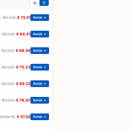
▦
☰
is Krachtig Mannen Parfum - 100ml
€ 75,51
Bol.com
Bekijk →
€ 64,41
Bol.com
Bekijk →
€ 98,59
Bol.com
Bekijk →
€ 75,33
Bol.com
Bekijk →
€ 89,22
Bol.com
Bekijk →
€ 76,07
Bol.com
Bekijk →
€ 57,50
etrader NL
Bekijk →