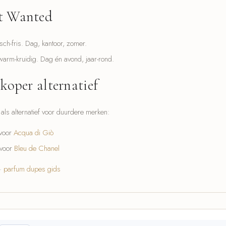
t Wanted
ch-fris. Dag, kantoor, zomer.
rm-kruidig. Dag én avond, jaar-rond.
koper alternatief
ls alternatief voor duurdere merken:
 voor
Acqua di Giò
 voor
Bleu de Chanel
·
parfum dupes gids