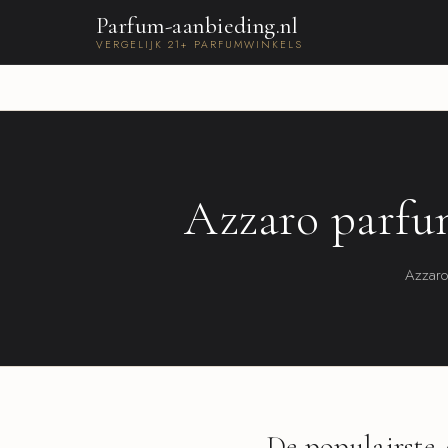
Parfum-aanbieding.nl
VERGELIJK 21+ PARFUMWINKELS
Azzaro parfu
Azzaro 
De populairste