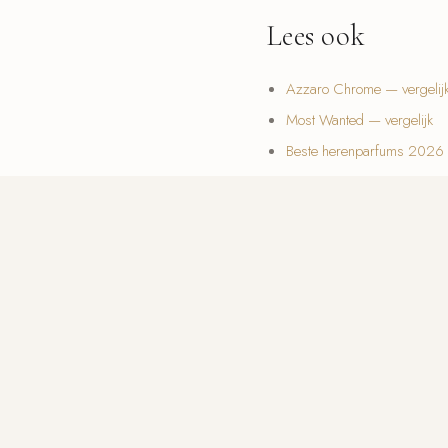
Lees ook
Azzaro Chrome — vergelij
Most Wanted — vergelijk
Beste herenparfums 2026
Veelgesteld
Welke Azzaro is het
Is Azzaro een goed