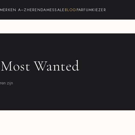
MERKEN A–Z
HEREN
DAMES
SALE
BLOG
PARFUMKIEZER
t Most Wanted
ren zijn