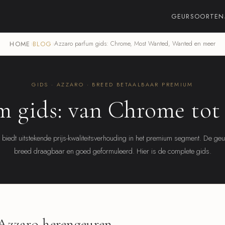
GEURSOORTEN
HOME
›
BLOG
›
Azzaro parfum gids: Chrome, Most Wanted, Wanted en meer
GIDS · AZZARO · BREED BETAALBAAR PREMIUM
m gids: van Chrome to
biedt uitstekende prijs-kwaliteitsverhouding in het premium segment. De geu
breed draagbaar en goed geformuleerd. Hier is de complete gids.
 Azzaro herengeuren