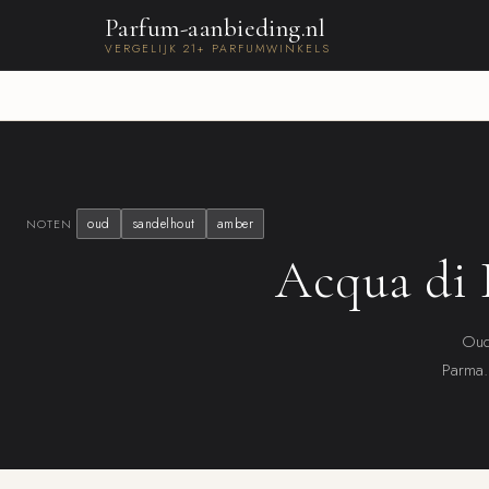
Parfum-aanbieding.nl
VERGELIJK 21+ PARFUMWINKELS
oud
sandelhout
amber
NOTEN
Acqua di 
Oud 
Parma. 