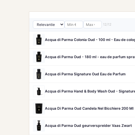
12/12
Acqua di Parma Colonia Oud - 100 ml - Eau de colo
Acqua di Parma Oud - 180 ml - eau de parfum spra
Acqua di Parma Signature Oud Eau de Parfum
Acqua di Parma Hand & Body Wash Oud - Signature
Acqua Di Parma Oud Candela Nel Bicchiere 200 Ml
Acqua di Parma Oud geurverspreider Vaas Zwart