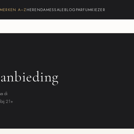
MERKEN A–Z
HEREN
DAMES
SALE
BLOG
PARFUMKIEZER
aanbieding
ua di
 bij 21+