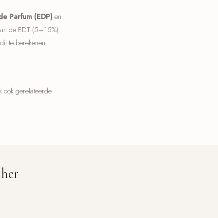
de Parfum (EDP)
en
 dan de EDT (5–15%).
t te berekenen.
jk ook gerelateerde
ther