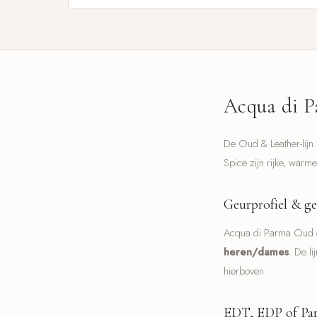
Acqua di Pa
De Oud & Leather-lijn
Spice zijn rijke, war
Geurprofiel & ge
Acqua di Parma Oud &
heren/dames
. De li
hierboven.
EDT, EDP of Parf