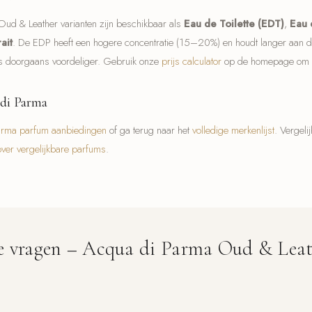
ud & Leather varianten zijn beschikbaar als
Eau de Toilette (EDT)
,
Eau 
ait
. De EDP heeft een hogere concentratie (15–20%) en houdt langer aan
les doorgaans voordeliger. Gebruik onze
prijs calculator
op de homepage om di
di Parma
arma parfum aanbiedingen
of ga terug naar het
volledige merkenlijst
. Vergeli
over vergelijkbare parfums
.
de vragen – Acqua di Parma Oud & Lea
eft Acqua di Parma Oud & Leather?