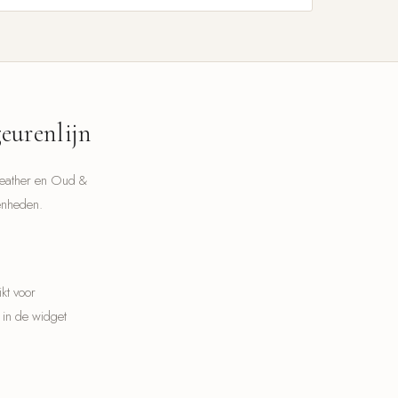
eurenlijn
Leather en Oud &
enheden.
ikt voor
t in de widget