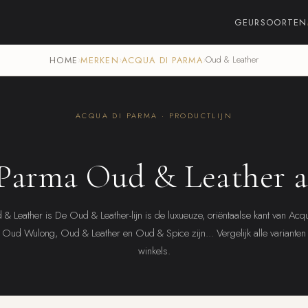
GEURSOORTEN
HOME
›
MERKEN
›
ACQUA DI PARMA
›
Oud & Leather
ACQUA DI PARMA · PRODUCTLIJN
Parma Oud & Leather 
& Leather is De Oud & Leather-lijn is de luxueuze, oriëntaalse kant van Acq
Oud Wulong, Oud & Leather en Oud & Spice zijn... Vergelijk alle varianten
winkels.