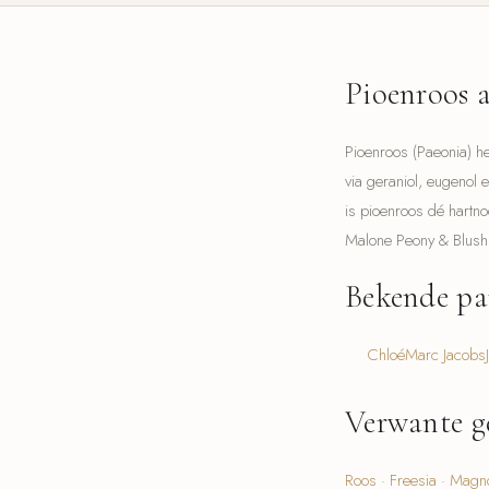
Pioenroos a
Pioenroos (Paeonia) he
via geraniol, eugenol 
is pioenroos dé hartno
Malone Peony & Blush
Bekende pa
Chloé
Marc Jacobs
Verwante g
Roos
·
Freesia
·
Magno