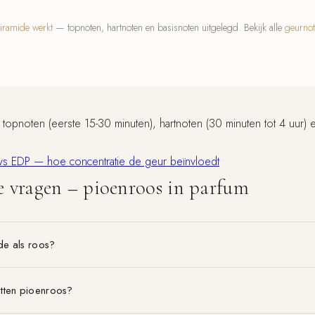
iramide werkt
— topnoten, hartnoten en basisnoten uitgelegd. Bekijk alle
geurno
 topnoten (eerste 15-30 minuten), hartnoten (30 minuten tot 4 uur
vs EDP — hoe concentratie de geur beïnvloedt
e vragen – pioenroos in parfum
de als roos?
tten pioenroos?