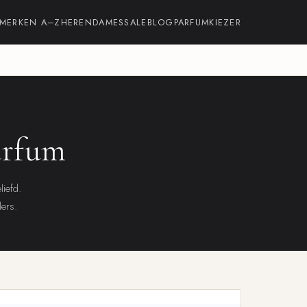
MERKEN A–Z
HEREN
DAMES
SALE
BLOG
PARFUMKIEZER
arfum
liefd.
lers.