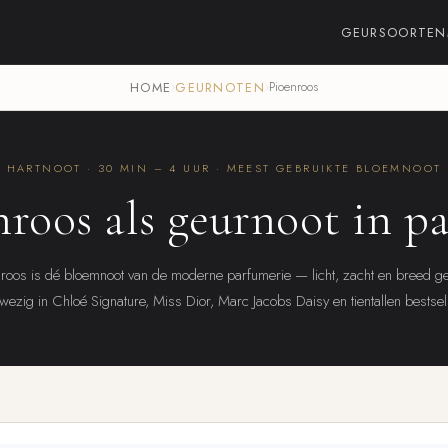
GEURSOORTEN
HOME
›
GEURNOTEN
›
Pioenroos
HARTNOOT · 30 MIN – 4 UUR · MEEST GEBRUIKTE BLOEMNOOT
nroos als geurnoot in p
roos is dé bloemnoot van de moderne parfumerie — licht, zacht en breed ge
ezig in Chloé Signature, Miss Dior, Marc Jacobs Daisy en tientallen bestsel