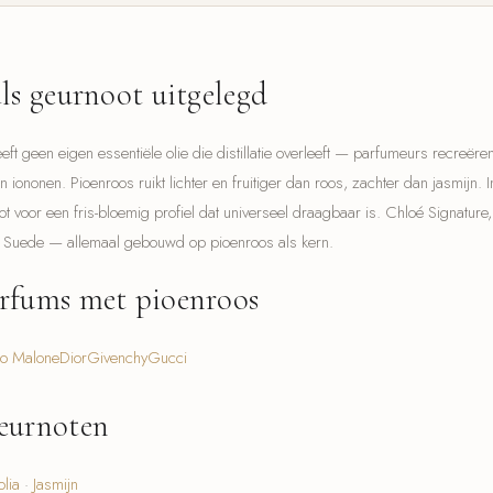
ls geurnoot uitgelegd
eft geen eigen essentiële olie die distillatie overleeft — parfumeurs recreëre
en iononen. Pioenroos ruikt lichter en fruitiger dan roos, zachter dan jasmijn
ot voor een fris-bloemig profiel dat universeel draagbaar is. Chloé Signature
 Suede — allemaal gebouwd op pioenroos als kern.
rfums met pioenroos
Jo Malone
Dior
Givenchy
Gucci
eurnoten
lia
·
Jasmijn