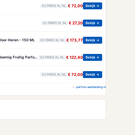
€ 72,00
ICI PARIS XL NL
Bekijk →
€ 27,20
ICI PARIS XL NL
Bekijk →
Voor Heren - 150 ML
€ 173,77
ICI PARIS XL NL
Bekijk →
Yves Saint Laurent Eau De Parfum Bloemig Fruitig Parfum Voor Dames Yves Saint Laurent - Libre Berry Crush Eau De Parfum - Bloemig Fruitig Parfum Voor Dames - 50 ML
€ 122,40
ICI PARIS XL NL
Bekijk →
€ 72,00
ICI PARIS XL NL
Bekijk →
Via
parfum-aanbieding.nl