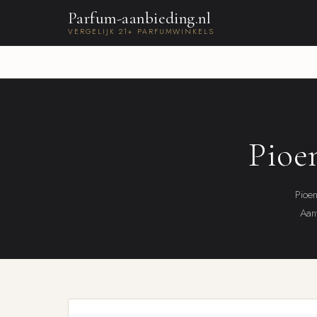
Parfum-aanbieding.nl
VERGELIJK 21+ PARFUMWINKELS
Pioe
Pioen
Aanw