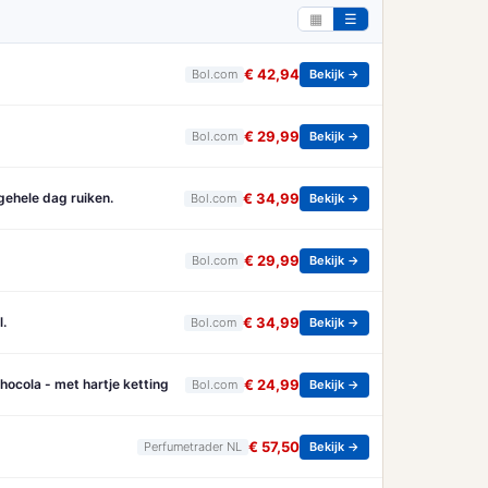
▦
☰
€ 42,94
Bol.com
Bekijk →
€ 29,99
Bol.com
Bekijk →
 gehele dag ruiken.
€ 34,99
Bol.com
Bekijk →
€ 29,99
Bol.com
Bekijk →
l.
€ 34,99
Bol.com
Bekijk →
ocola - met hartje ketting
€ 24,99
Bol.com
Bekijk →
€ 57,50
Perfumetrader NL
Bekijk →