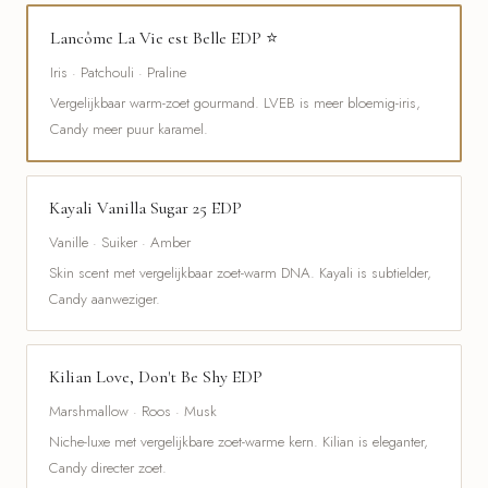
Lancôme La Vie est Belle EDP ⭐
Iris · Patchouli · Praline
Vergelijkbaar warm-zoet gourmand. LVEB is meer bloemig-iris,
Candy meer puur karamel.
Kayali Vanilla Sugar 25 EDP
Vanille · Suiker · Amber
Skin scent met vergelijkbaar zoet-warm DNA. Kayali is subtielder,
Candy aanweziger.
Kilian Love, Don't Be Shy EDP
Marshmallow · Roos · Musk
Niche-luxe met vergelijkbare zoet-warme kern. Kilian is eleganter,
Candy directer zoet.