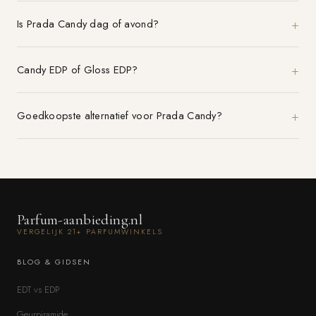
Is Prada Candy dag of avond?
Candy EDP of Gloss EDP?
Goedkoopste alternatief voor Prada Candy?
Parfum-aanbieding.nl
VERGELIJK 21+ PARFUMWINKELS
BLOG & GIDSEN
EDT vs EDP
Geurpiramide