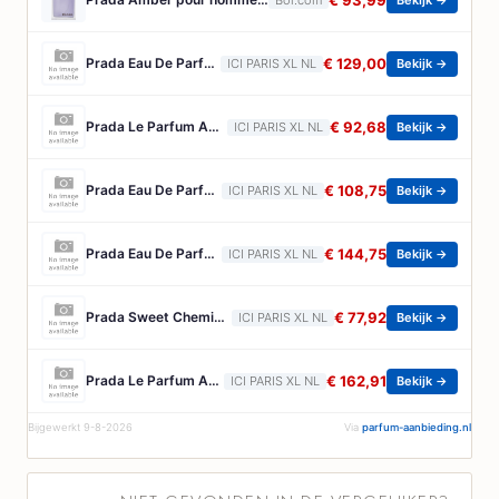
€ 93,99
Prada Eau De Parfum Navulbaar Dames Parfum Prada - Paradoxe Eau De Parfum - Damesparfum - Navulling - 100 ML
€ 129,00
ICI PARIS XL NL
Bekijk →
Prada Le Parfum Amberachtig Houtachtig Parfum Voor Heren Prada - Paradigme Le Parfum - Amberachtig Houtachtig Parfum Voor Heren - 50 ML
€ 92,68
ICI PARIS XL NL
Bekijk →
Prada Eau De Parfum Navulbaar Dames Parfum Prada - Paradoxe Eau De Parfum - Navulbaar Dames Parfum - 50 ML
€ 108,75
ICI PARIS XL NL
Bekijk →
Prada Eau De Parfum Navulbaar Dames Parfum Prada - Paradoxe Eau De Parfum - Navulbaar Dames Parfum - 90 ML
€ 144,75
ICI PARIS XL NL
Bekijk →
Prada Sweet Chemistry Eau De Parfum Bloemig Fruitig Gourmand Navlubaar Dames Parfum Prada - Paradoxe Sweet Chemistry Eau De Parfum - Bloemig Fruitig Gourmand Navlubaar Dames Parfum - 30 ML
€ 77,92
ICI PARIS XL NL
Bekijk →
Prada Le Parfum Amberachtig Houtachtig Parfum Voor Heren Prada - Paradigme Le Parfum - Amberachtig Houtachtig Parfum Voor Heren - 150 ML
€ 162,91
ICI PARIS XL NL
Bekijk →
Bijgewerkt 9-8-2026
Via
parfum-aanbieding.nl