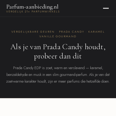
Parfum-aanbieding.nl
VERGELIJK 21+ PARFUMWINKELS
VERGELIJKBARE GEUREN · PRADA CANDY · KARAMEL
VANILLE GOURMAND
Als je van Prada Candy houdt,
probeer dan dit
Prada Candy EDP is zoet, warm en verslavend — karamel,
benzaldehyde en musk in een slim gourmand-parfum. Als je van dat
zoet-warme karakter houdt, zijn er meer parfums die hetzelfde doen.