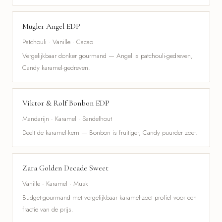
Mugler Angel EDP
Patchouli · Vanille · Cacao
Vergelijkbaar donker gourmand — Angel is patchouli-gedreven,
Candy karamel-gedreven.
Viktor & Rolf Bonbon EDP
Mandarijn · Karamel · Sandelhout
Deelt de karamel-kern — Bonbon is fruitiger, Candy puurder zoet.
Zara Golden Decade Sweet
Vanille · Karamel · Musk
Budget-gourmand met vergelijkbaar karamel-zoet profiel voor een
fractie van de prijs.