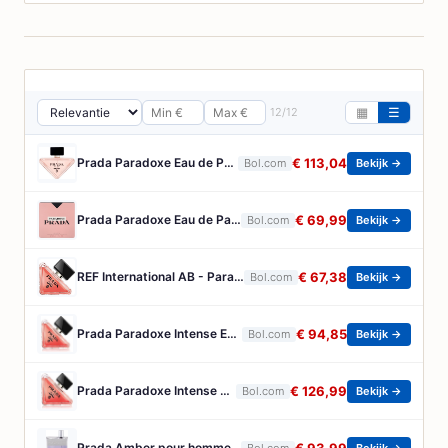
12/12
▦
☰
Prada Paradoxe Eau de Parfum - Bloemige ambergeur navulbaar - 90 ml
€ 113,04
Bol.com
Bekijk →
Prada Paradoxe Eau de Parfum 30ml spray
€ 69,99
Bol.com
Bekijk →
REF International AB - Paradoxe Intense Eau de Parfum Refillable - 30ml
€ 67,38
Bol.com
Bekijk →
Prada Paradoxe Intense Eau de parfum spray 50ml
€ 94,85
Bol.com
Bekijk →
Prada Paradoxe Intense Eau de parfum spray 90ml
€ 126,99
Bol.com
Bekijk →
Prada Amber pour homme - Eau de toilette - 100 ml
Bol.com
Bekijk →