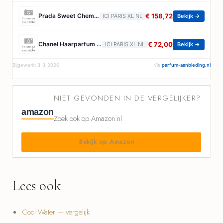
Prada Sweet Chemistry Eau De Parfum Bloemig Fruitig Gourmand Navlubaar Dames Parfum Prada - Paradoxe Sweet Chemistry Eau De Parfum - Bloemig Fruitig Gourmand Navlubaar Dames Parfum - 90 ML
€ 158,72
ICI PARIS XL NL
Bekijk →
Chanel Haarparfum Chanel - Chance Eau Tendre Haarparfum - 35 ML
€ 72,00
ICI PARIS XL NL
Bekijk →
Bijgewerkt 8-8-2026
Via
parfum-aanbieding.nl
NIET GEVONDEN IN DE VERGELIJKER?
amazon
Zoek ook op Amazon.nl
Bekijk op Amazon →
Lees ook
Cool Water — vergelijk