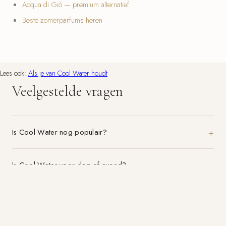
Acqua di Giò — premium alternatief
Beste zomerparfums heren
Lees ook:
Als je van Cool Water houdt
Veelgestelde vragen
Is Cool Water nog populair?
Is Cool Water voor dag of avond?
Welk Cool Water alternatief is beter?