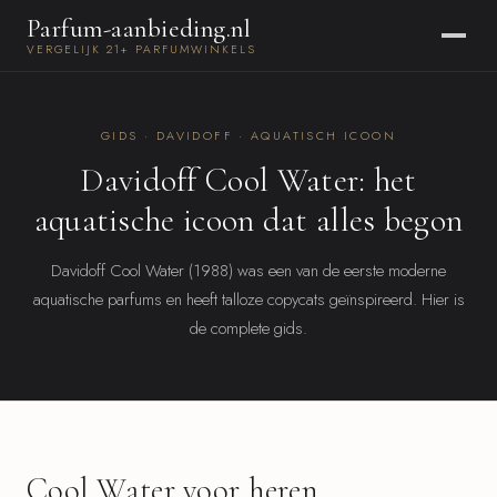
Parfum-aanbieding.nl
VERGELIJK 21+ PARFUMWINKELS
GIDS · DAVIDOFF · AQUATISCH ICOON
Davidoff Cool Water: het
aquatische icoon dat alles begon
Davidoff Cool Water (1988) was een van de eerste moderne
aquatische parfums en heeft talloze copycats geïnspireerd. Hier is
de complete gids.
Cool Water voor heren