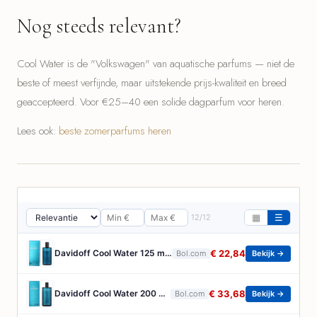
Nog steeds relevant?
Cool Water is de "Volkswagen" van aquatische parfums — niet de
beste of meest verfijnde, maar uitstekende prijs-kwaliteit en breed
geaccepteerd. Voor €25–40 een solide dagparfum voor heren.
Lees ook:
beste zomerparfums heren
12/12
▦
☰
Davidoff Cool Water 125 ml - Eau de Toilette - Herenparfum
€ 22,84
Bol.com
Bekijk →
Davidoff Cool Water 200 ml - Eau de Toilette - Herenparfum
€ 33,68
Bol.com
Bekijk →