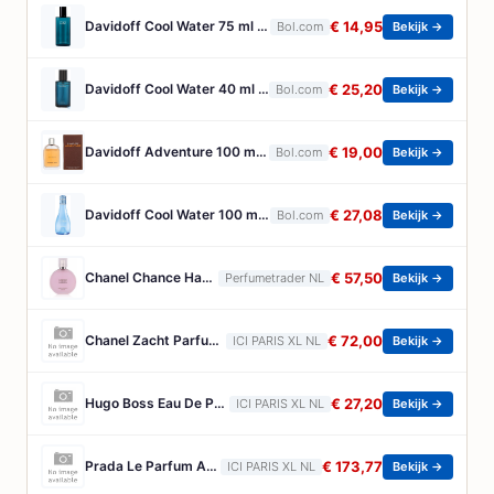
Davidoff Cool Water 75 ml - Eau de Toilette - Herenparfum
€ 14,95
Bol.com
Bekijk →
Davidoff Cool Water 40 ml - Eau de Toilette - Herenparfum
€ 25,20
Bol.com
Bekijk →
Davidoff Adventure 100 ml Eau de Toilette - Herenparfum
€ 19,00
Bol.com
Bekijk →
Davidoff Cool Water 100 ml Eau de Toilette - Damesparfum
€ 27,08
Bol.com
Bekijk →
Chanel Chance Haarparfum 35 ml
€ 57,50
Perfumetrader NL
Bekijk →
Chanel Zacht Parfum Voor Het Haar Chanel - Allure Zacht Parfum Voor Het Haar - 35 ML
€ 72,00
ICI PARIS XL NL
Bekijk →
Hugo Boss Eau De Parfum Hugo Boss - Boss Bottled Beyond For Her Eau De Parfum - 10 ML
€ 27,20
ICI PARIS XL NL
Bekijk →
Prada Le Parfum Amberachtig Houtachtig Parfum Voor Heren Prada - Paradigme Le Parfum - Amberachtig Houtachtig Parfum Voor Heren - 150 ML
€ 173,77
ICI PARIS XL NL
Bekijk →