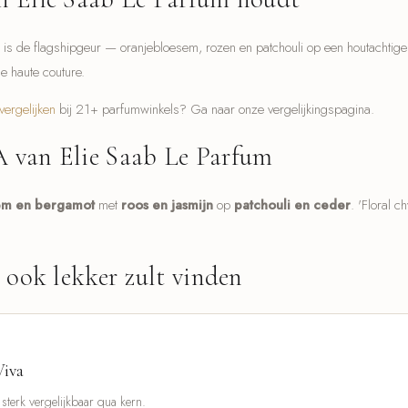
 is de flagshipgeur — oranjebloesem, rozen en patchouli op een houtachtige 
e haute couture.
vergelijken
bij 21+ parfumwinkels? Ga naar onze vergelijkingspagina.
 van Elie Saab Le Parfum
em en bergamot
met
roos en jasmijn
op
patchouli en ceder
. 'Floral 
e ook lekker zult vinden
Viva
terk vergelijkbaar qua kern.