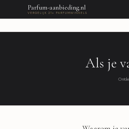
Parfum-aanbieding.nl
VERGELIJK 21+ PARFUMWINKELS
Als je 
Ontdek
Waarom je va