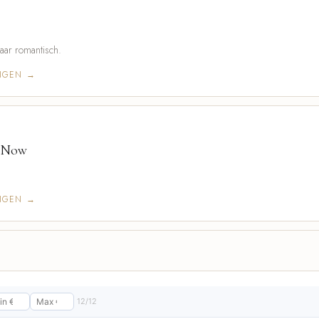
aar romantisch.
INGEN →
f Now
INGEN →
12/12