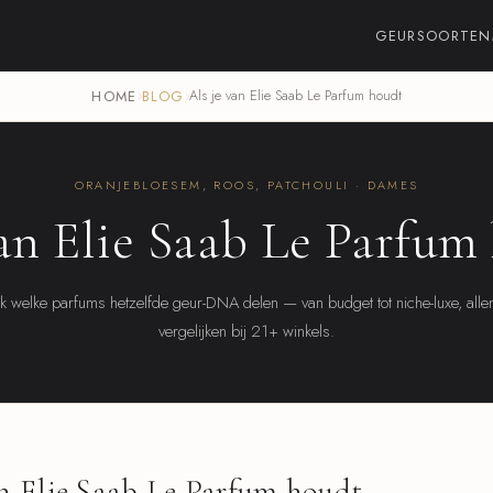
GEURSOORTEN
HOME
›
BLOG
›
Als je van Elie Saab Le Parfum houdt
ORANJEBLOESEM, ROOS, PATCHOULI · DAMES
van Elie Saab Le Parfum 
 welke parfums hetzelfde geur-DNA delen — van budget tot niche-luxe, alle
vergelijken bij 21+ winkels.
n Elie Saab Le Parfum houdt