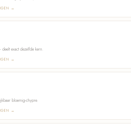
INGEN →
deelt exact dezelfde kern.
INGEN →
ijkbaar bloemig-chypre.
INGEN →