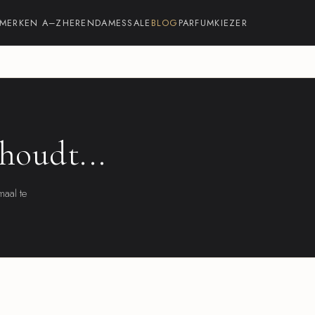
MERKEN A–Z
HEREN
DAMES
SALE
BLOG
PARFUMKIEZER
houdt...
maal te