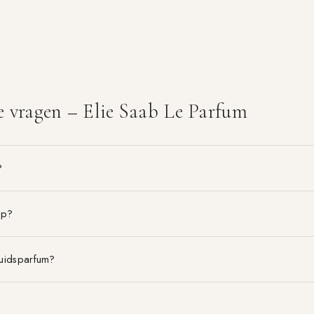
e vragen – Elie Saab Le Parfum
?
op?
bruidsparfum?