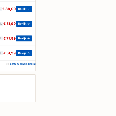
€ 88,00
L
Bekijk →
€ 51,99
NL
Bekijk →
€ 77,99
NL
Bekijk →
€ 51,99
NL
Bekijk →
Via
parfum-aanbieding.nl