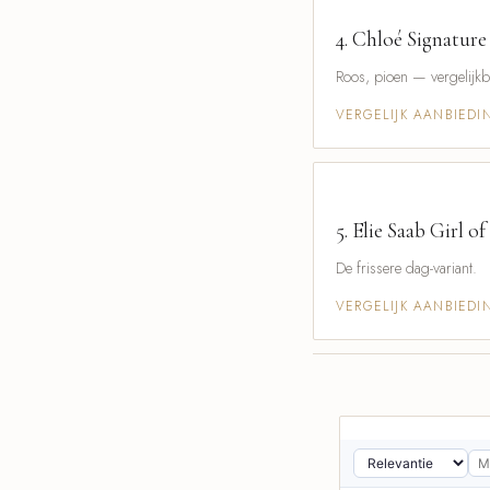
4.
Chloé Signature
Roos, pioen — vergelijkb
VERGELIJK AANBIED
5.
Elie Saab Girl o
De frissere dag-variant.
VERGELIJK AANBIED