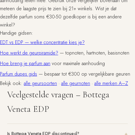
aanhouding tellen mee. Gebruik onze vergelijker bovenaan om
meteen de laagste prijs te zien bij 21+ winkels. Wist je dat
dezelfde parfum soms €30-50 goedkoper is bij een andere
winkel?
Handige gidsen:
EDT vs EDP — welke concentratie kies je?
Hoe werkt de geurpiramide?
— topnoten, hartnoten, basisnoten
Hoe breng je parfum aan
voor maximale aanhouding
Parfum dupes gids
— bespaar tot €300 op vergelijkbare geuren
Bekijk ook:
alle geursoorten
·
alle geurnoten
·
alle merken A–Z
Veelgestelde vragen – Bottega
Veneta EDP
Is Bottega Veneta EDP discontinued?