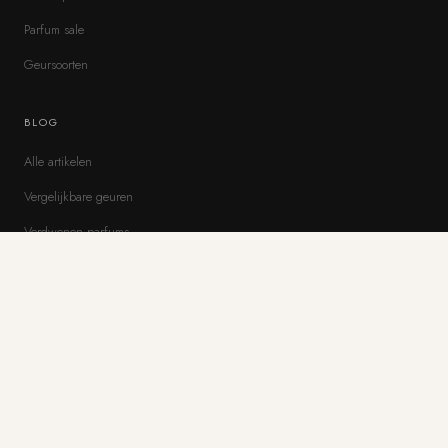
Parfum sale
Geursoorten
BLOG
Alle artikelen
Vergelijkbare geuren
Verdwenen parfums
BLOG & GIDSEN
Parfumkiezer
Alle parfum artikelen
Vergelijkbare geuren
Verdwenen parfums