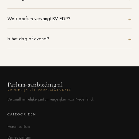
Welk parfum vervangt BV EDP?
Is het dag of avond?
Parfum-aanbieding.nl
VERGELIJK 21+ PARFUMWINKELS
De onafhankelijke parfumvergelijker voor Nederland.
CATEGORIEËN
Heren parfum
Dames parfum