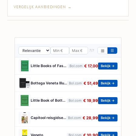
VERGELIJK AANBIEDINGEN →
7/7
▦
☰
Little Books of Fashion- Little Book of Bottega Veneta
€ 17,00
Bol.com
Bekijk →
Bottega Veneta Illusione Bois Nu for Him Eau de Toilette 50ml
€ 51,49
Bol.com
Bekijk →
Little Book of Bottega Veneta
€ 19,99
Bol.com
Bekijk →
Capitool reisgidsen - Venetië en Veneto
€ 28,99
Bol.com
Bekijk →
Veneto
€ 10,90
Bol.com
Bekijk →