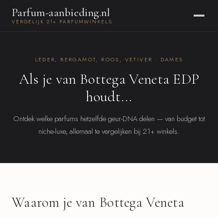
Parfum-aanbieding.nl
VERGELIJK 21+ PARFUMWINKELS
LEDER, BERGAMOT, ROOS, VETIVER · DAMES
Als je van Bottega Veneta EDP
houdt...
Ontdek welke parfums hetzelfde geur-DNA delen — van budget tot
niche-luxe, allemaal te vergelijken bij 21+ winkels.
Waarom je van Bottega Veneta