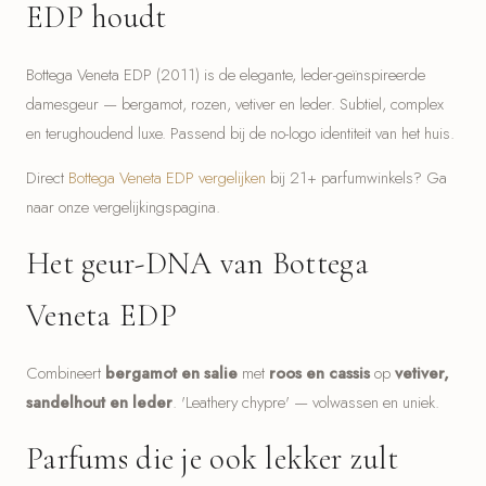
EDP houdt
Bottega Veneta EDP (2011) is de elegante, leder-geïnspireerde
damesgeur — bergamot, rozen, vetiver en leder. Subtiel, complex
en terughoudend luxe. Passend bij de no-logo identiteit van het huis.
Direct
Bottega Veneta EDP vergelijken
bij 21+ parfumwinkels? Ga
naar onze vergelijkingspagina.
Het geur-DNA van Bottega
Veneta EDP
Combineert
bergamot en salie
met
roos en cassis
op
vetiver,
sandelhout en leder
. 'Leathery chypre' — volwassen en uniek.
Parfums die je ook lekker zult