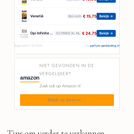
Venetië
€ 15,75
Bol.com
Bekijk →
Opi Infinite Shine Opi - Infinite Shine Classic Colors Infinite Shine GOOD REDPUTATION
€ 24,75
ICI PARIS XL NL
Bekijk →
Bijgewerkt 7-8-2026
Via
parfum-aanbieding.nl
NIET GEVONDEN IN DE
VERGELIJKER?
amazon
Zoek ook op Amazon.nl
Bekijk op Amazon →
Tips om verder te verkennen