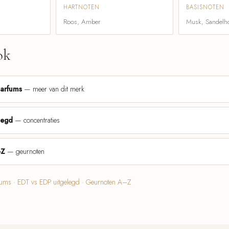
HARTNOTEN
BASISNOTEN
Roos, Amber
Musk, Sandelh
ok
parfums
— meer van dit merk
legd
— concentraties
-Z
— geurnoten
fums
·
EDT vs EDP uitgelegd
·
Geurnoten A–Z