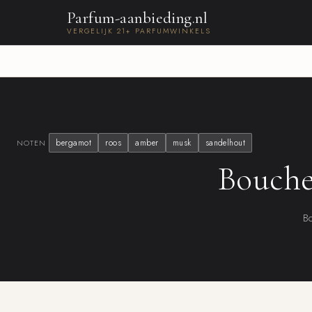
Parfum-aanbieding.nl
VERGELIJK 21+ PARFUMWINKELS
bergamot
roos
amber
musk
sandelhout
NOTEN
Bouche
Bo