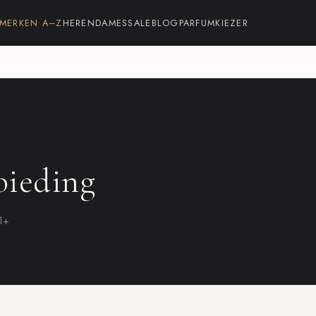
MERKEN A–Z
HEREN
DAMES
SALE
BLOG
PARFUMKIEZER
bieding
21+