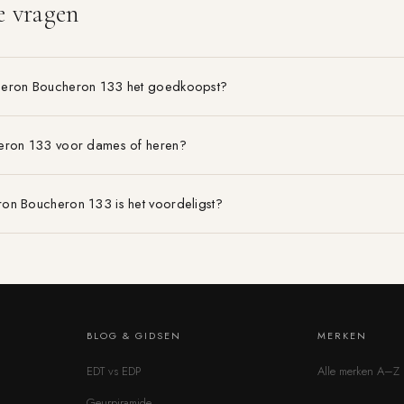
e vragen
heron Boucheron 133 het goedkoopst?
eron 133 voor dames of heren?
on Boucheron 133 is het voordeligst?
BLOG & GIDSEN
MERKEN
EDT vs EDP
Alle merken A–Z
Geurpiramide