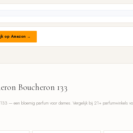
ijk op Amazon →
eron Boucheron 133
33 — een bloemig parfum voor dames. Vergelijk bij 21+ parfumwinkels voor
l