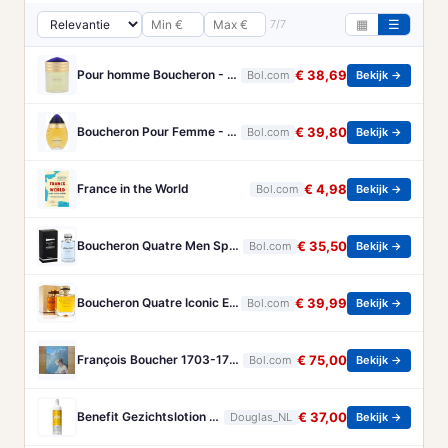
7/7
▦
☰
Pour homme Boucheron - 100 ml - Eau de parfum
€ 38,69
Bol.com
Bekijk →
Boucheron Pour Femme - 100ml - Eau de toilette
€ 39,80
Bol.com
Bekijk →
France in the World
€ 4,98
Bol.com
Bekijk →
Boucheron Quatre Men Spray - 100 ml - Eau De Toilette
€ 35,50
Bol.com
Bekijk →
Boucheron Quatre Iconic Eau de Parfum - 100ml
€ 39,99
Bol.com
Bekijk →
François Boucher 1703-1770 - Brandt, Christa
€ 75,00
Bol.com
Bekijk →
Benefit Gezichtslotion The POREfessional Gezichtstoner Unisex 133ml
€ 37,00
Douglas_NL
Bekijk →