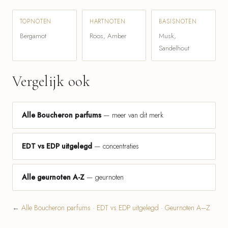
TOPNOTEN
HARTNOTEN
BASISNOTEN
Bergamot
Roos, Amber
Musk,
Sandelhout
Vergelijk ook
Alle Boucheron parfums
— meer van dit merk
EDT vs EDP uitgelegd
— concentraties
Alle geurnoten A-Z
— geurnoten
←
Alle Boucheron parfums
·
EDT vs EDP uitgelegd
·
Geurnoten A–Z