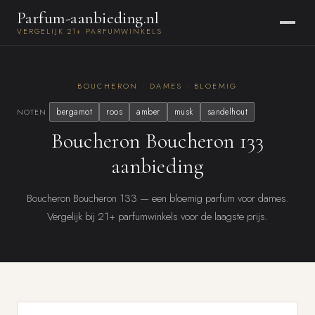
Parfum-aanbieding.nl
VERGELIJK 21+ PARFUMWINKELS
BOUCHERON · DAMES · BLOEMIG
bergamot
roos
amber
musk
sandelhout
NOTEN
Boucheron Boucheron 133
aanbieding
Boucheron Boucheron 133 — een bloemig parfum voor dames.
Vergelijk bij 21+ parfumwinkels voor de laagste prijs.