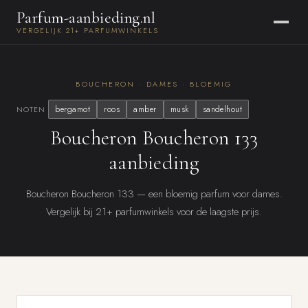
Parfum-aanbieding.nl
VERGELIJK 21+ PARFUMWINKELS
BOUCHERON · DAMES · BLOEMIG
bergamot
roos
amber
musk
sandelhout
NOTEN
Boucheron Boucheron 133
aanbieding
Boucheron Boucheron 133 — een bloemig parfum voor dames.
Vergelijk bij 21+ parfumwinkels voor de laagste prijs.