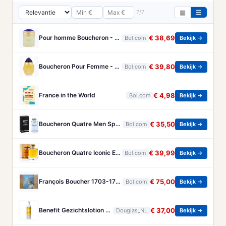
7/7
▦
☰
Pour homme Boucheron - 100 ml - Eau de parfum
€ 38,69
Bol.com
Bekijk →
Boucheron Pour Femme - 100ml - Eau de toilette
€ 39,80
Bol.com
Bekijk →
France in the World
€ 4,98
Bol.com
Bekijk →
Boucheron Quatre Men Spray - 100 ml - Eau De Toilette
€ 35,50
Bol.com
Bekijk →
Boucheron Quatre Iconic Eau de Parfum - 100ml
€ 39,99
Bol.com
Bekijk →
François Boucher 1703-1770 - Brandt, Christa
€ 75,00
Bol.com
Bekijk →
Benefit Gezichtslotion The POREfessional Gezichtstoner Unisex 133ml
€ 37,00
Douglas_NL
Bekijk →