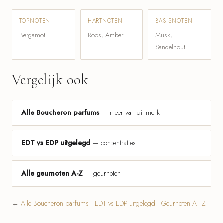
TOPNOTEN
HARTNOTEN
BASISNOTEN
Bergamot
Roos, Amber
Musk,
Sandelhout
Vergelijk ook
Alle Boucheron parfums
— meer van dit merk
EDT vs EDP uitgelegd
— concentraties
Alle geurnoten A-Z
— geurnoten
←
Alle Boucheron parfums
·
EDT vs EDP uitgelegd
·
Geurnoten A–Z