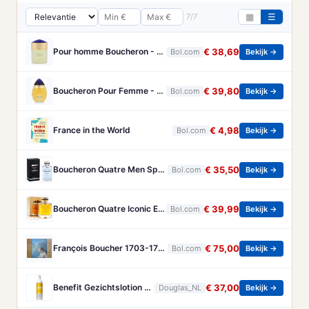
7/7
▦
☰
Pour homme Boucheron - 100 ml - Eau de parfum
€ 38,69
Bol.com
Bekijk →
Boucheron Pour Femme - 100ml - Eau de toilette
€ 39,80
Bol.com
Bekijk →
France in the World
€ 4,98
Bol.com
Bekijk →
Boucheron Quatre Men Spray - 100 ml - Eau De Toilette
€ 35,50
Bol.com
Bekijk →
Boucheron Quatre Iconic Eau de Parfum - 100ml
€ 39,99
Bol.com
Bekijk →
François Boucher 1703-1770 - Brandt, Christa
€ 75,00
Bol.com
Bekijk →
Benefit Gezichtslotion The POREfessional Gezichtstoner Unisex 133ml
€ 37,00
Douglas_NL
Bekijk →