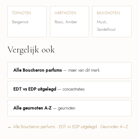
TOPNOTEN
HARTNOTEN
BASISNOTEN
Bergamot
Roos, Amber
Musk,
Sandelhout
Vergelijk ook
Alle Boucheron parfums
— meer van dit merk
EDT vs EDP uitgelegd
— concentraties
Alle geurnoten A-Z
— geurnoten
←
Alle Boucheron parfums
·
EDT vs EDP uitgelegd
·
Geurnoten A–Z