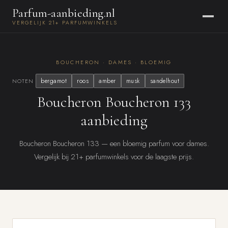
Parfum-aanbieding.nl
VERGELIJK 21+ PARFUMWINKELS
BOUCHERON · DAMES · BLOEMIG
bergamot
roos
amber
musk
sandelhout
NOTEN
Boucheron Boucheron 133
aanbieding
Boucheron Boucheron 133 — een bloemig parfum voor dames.
Vergelijk bij 21+ parfumwinkels voor de laagste prijs.