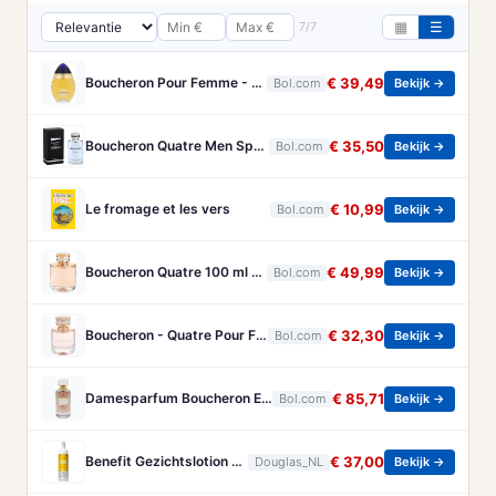
7/7
▦
☰
Boucheron Pour Femme - 100ml - Eau de toilette
€ 39,49
Bol.com
Bekijk →
Boucheron Quatre Men Spray - 100 ml - Eau De Toilette
€ 35,50
Bol.com
Bekijk →
Le fromage et les vers
€ 10,99
Bol.com
Bekijk →
Boucheron Quatre 100 ml - Eau de Parfum - Damesparfum
€ 49,99
Bol.com
Bekijk →
Boucheron - Quatre Pour Femme - Eau De Parfum - 50ML
€ 32,30
Bol.com
Bekijk →
Damesparfum Boucheron EDP Rose D'Isparta 125 ml
€ 85,71
Bol.com
Bekijk →
Benefit Gezichtslotion The POREfessional Gezichtstoner Unisex 133ml
€ 37,00
Douglas_NL
Bekijk →