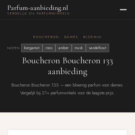
Parfum-aanbieding.nl
VERGELIJK 21+ PARFUMWINKELS
BOUCHERON · DAMES · BLOEMIG
bergamot
roos
amber
musk
sandelhout
NOTEN
Boucheron Boucheron 133
aanbieding
Boucheron Boucheron 133 — een bloemig parfum voor dames.
Vergelijk bij 21+ parfumwinkels voor de laagste prijs.