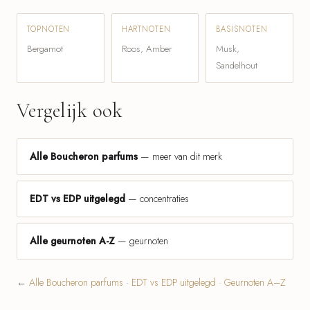
TOPNOTEN
HARTNOTEN
BASISNOTEN
Bergamot
Roos, Amber
Musk,
Sandelhout
Vergelijk ook
Alle Boucheron parfums
— meer van dit merk
EDT vs EDP uitgelegd
— concentraties
Alle geurnoten A-Z
— geurnoten
←
Alle Boucheron parfums
·
EDT vs EDP uitgelegd
·
Geurnoten A–Z