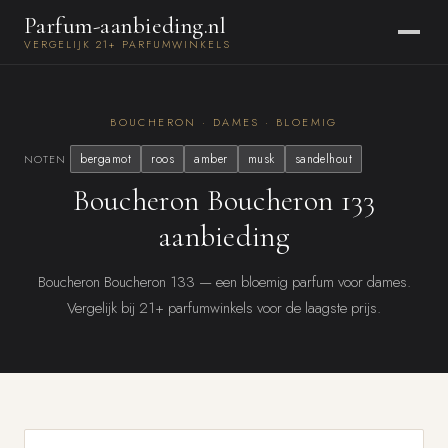
Parfum-aanbieding.nl
VERGELIJK 21+ PARFUMWINKELS
BOUCHERON · DAMES · BLOEMIG
bergamot
roos
amber
musk
sandelhout
NOTEN
Boucheron Boucheron 133
aanbieding
Boucheron Boucheron 133 — een bloemig parfum voor dames.
Vergelijk bij 21+ parfumwinkels voor de laagste prijs.