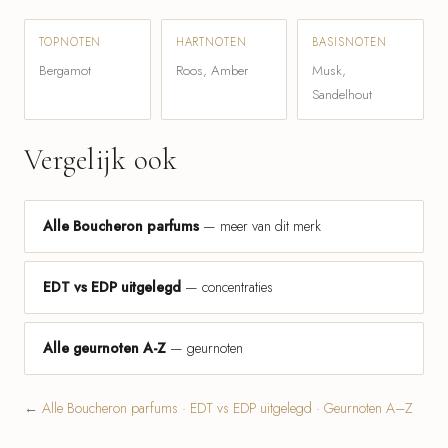
TOPNOTEN
HARTNOTEN
BASISNOTEN
Bergamot
Roos, Amber
Musk,
Sandelhout
Vergelijk ook
Alle Boucheron parfums
— meer van dit merk
EDT vs EDP uitgelegd
— concentraties
Alle geurnoten A-Z
— geurnoten
←
Alle Boucheron parfums
·
EDT vs EDP uitgelegd
·
Geurnoten A–Z