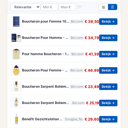
7/7
▦
☰
Boucheron pour Femme 100 ml Eau de Parfum - Damesparfum
€ 38,50
Bol.com
Bekijk →
Boucheron Pour Homme - 100ml - Eau de toilette
€ 34,79
Bol.com
Bekijk →
Pour homme Boucheron - 100 ml - Eau de parfum
€ 41,39
Bol.com
Bekijk →
Boucheron Pour Femme - 100ml - Eau de toilette
€ 46,99
Bol.com
Bekijk →
Boucheron Serpent Bohème Eau de Parfum 50 ml
€ 23,49
Bol.com
Bekijk →
Boucheron Serpent Boheme Eau de parfum spray 30 ml
€ 25,19
Bol.com
Bekijk →
Benefit Gezichtslotion The POREfessional Gezichtstoner Unisex 133ml
€ 29,60
Douglas_NL
Bekijk →