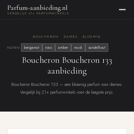
Parfum-aanbieding.nl
VERGELIJK 21+ PARFUMWINKELS
BOUCHERON · DAMES · BLOEMIG
bergamot
roos
amber
musk
sandelhout
NOTEN
Boucheron Boucheron 133
aanbieding
Boucheron Boucheron 133 — een bloemig parfum voor dames.
Vergelijk bij 21+ parfumwinkels voor de laagste prijs.