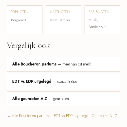
TOPNOTEN
HARTNOTEN
BASISNOTEN
Bergamot
Roos, Amber
Musk,
Sandelhout
Vergelijk ook
Alle Boucheron parfums
— meer van dit merk
EDT vs EDP uitgelegd
— concentraties
Alle geurnoten A-Z
— geurnoten
←
Alle Boucheron parfums
·
EDT vs EDP uitgelegd
·
Geurnoten A–Z