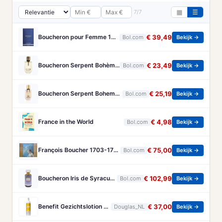
7/7
▦
☰
Boucheron pour Femme 100 ml Eau de Parfum - Damesparfum
€ 39,49
Bol.com
Bekijk →
Boucheron Serpent Bohème Eau de Parfum 50 ml
€ 23,49
Bol.com
Bekijk →
Boucheron Serpent Boheme Eau de parfum spray 30 ml
€ 25,19
Bol.com
Bekijk →
France in the World
€ 4,98
Bol.com
Bekijk →
François Boucher 1703-1770 - Brandt, Christa
€ 75,00
Bol.com
Bekijk →
Boucheron Iris de Syracuse - 125 ml - eau de parfum spray - damesparfum
€ 102,99
Bol.com
Bekijk →
Benefit Gezichtslotion The POREfessional Gezichtstoner Unisex 133ml
€ 37,00
Douglas_NL
Bekijk →