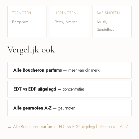
TOPNOTEN
HARTNOTEN
BASISNOTEN
Bergamot
Roos, Amber
Musk,
Sandelhout
Vergelijk ook
Alle Boucheron parfums
— meer van dit merk
EDT vs EDP uitgelegd
— concentraties
Alle geurnoten A-Z
— geurnoten
←
Alle Boucheron parfums
·
EDT vs EDP uitgelegd
·
Geurnoten A–Z