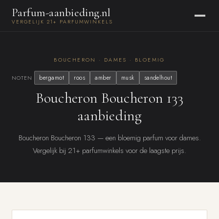
Parfum-aanbieding.nl
VERGELIJK 21+ PARFUMWINKELS
BOUCHERON · DAMES · BLOEMIG
bergamot
roos
amber
musk
sandelhout
NOTEN
Boucheron Boucheron 133
aanbieding
Boucheron Boucheron 133 — een bloemig parfum voor dames.
Vergelijk bij 21+ parfumwinkels voor de laagste prijs.