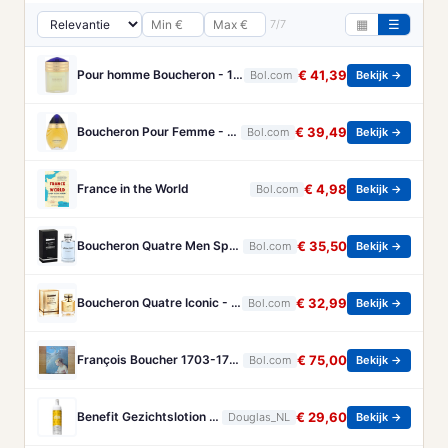
7/7
▦
☰
Pour homme Boucheron - 100 ml - Eau de parfum
€ 41,39
Bol.com
Bekijk →
Boucheron Pour Femme - 100ml - Eau de toilette
€ 39,49
Bol.com
Bekijk →
France in the World
€ 4,98
Bol.com
Bekijk →
Boucheron Quatre Men Spray - 100 ml - Eau De Toilette
€ 35,50
Bol.com
Bekijk →
Boucheron Quatre Iconic - 50 ml - eau de parfum spray - damesparfum
€ 32,99
Bol.com
Bekijk →
François Boucher 1703-1770 - Brandt, Christa
€ 75,00
Bol.com
Bekijk →
Benefit Gezichtslotion The POREfessional Gezichtstoner Unisex 133ml
€ 29,60
Douglas_NL
Bekijk →