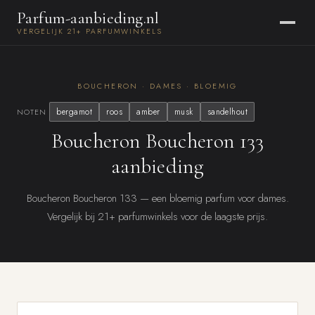
Parfum-aanbieding.nl
VERGELIJK 21+ PARFUMWINKELS
BOUCHERON · DAMES · BLOEMIG
bergamot
roos
amber
musk
sandelhout
NOTEN
Boucheron Boucheron 133
aanbieding
Boucheron Boucheron 133 — een bloemig parfum voor dames.
Vergelijk bij 21+ parfumwinkels voor de laagste prijs.