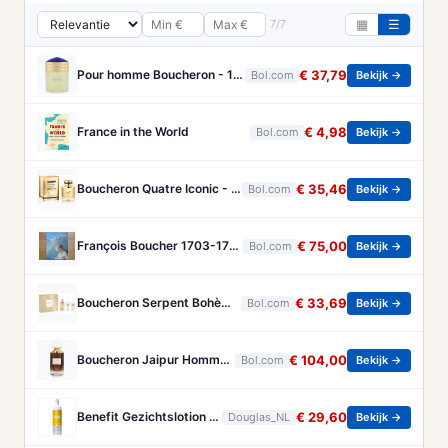
7/7
▦
☰
Pour homme Boucheron - 100 ml - Eau de parfum
€ 37,79
Bol.com
Bekijk →
France in the World
€ 4,98
Bol.com
Bekijk →
Boucheron Quatre Iconic - 50 ml - eau de parfum spray - damesparfum
€ 35,46
Bol.com
Bekijk →
François Boucher 1703-1770 - Brandt, Christa
€ 75,00
Bol.com
Bekijk →
Boucheron Serpent Bohème Gift Set 50ml Eau de Parfum + 50ml Bath & Shower Gel + 50ml Body Lotion - Geschenkset
€ 33,69
Bol.com
Bekijk →
Boucheron Jaipur Homme Eau de Parfum 100ml Spray
€ 104,00
Bol.com
Bekijk →
Benefit Gezichtslotion The POREfessional Gezichtstoner Unisex 133ml
€ 29,60
Douglas_NL
Bekijk →