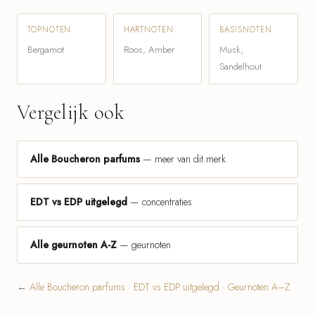
TOPNOTEN
HARTNOTEN
BASISNOTEN
Bergamot
Roos, Amber
Musk,
Sandelhout
Vergelijk ook
Alle Boucheron parfums
— meer van dit merk
EDT vs EDP uitgelegd
— concentraties
Alle geurnoten A-Z
— geurnoten
←
Alle Boucheron parfums
·
EDT vs EDP uitgelegd
·
Geurnoten A–Z