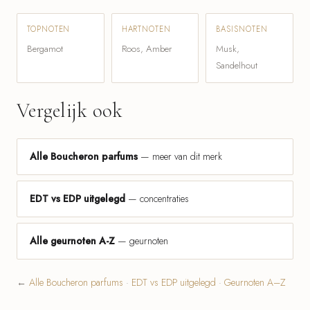
TOPNOTEN
HARTNOTEN
BASISNOTEN
Bergamot
Roos, Amber
Musk,
Sandelhout
Vergelijk ook
Alle Boucheron parfums
— meer van dit merk
EDT vs EDP uitgelegd
— concentraties
Alle geurnoten A-Z
— geurnoten
←
Alle Boucheron parfums
·
EDT vs EDP uitgelegd
·
Geurnoten A–Z