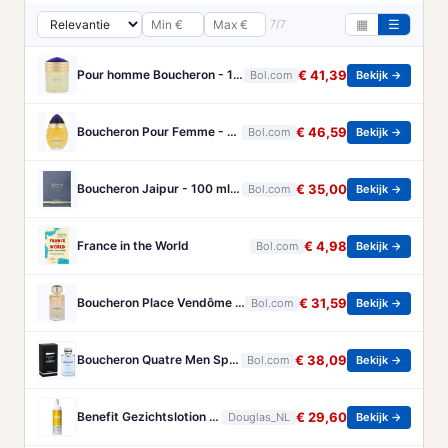
7/7
▦
☰
Pour homme Boucheron - 100 ml - Eau de parfum
€ 41,39
Bol.com
Bekijk →
Boucheron Pour Femme - 100ml - Eau de toilette
€ 46,59
Bol.com
Bekijk →
Boucheron Jaipur - 100 ml - Eau de Parfum - Herenparfum
€ 35,00
Bol.com
Bekijk →
France in the World
€ 4,98
Bol.com
Bekijk →
Boucheron Place Vendôme eau de parfum voor dames - Oriëntaals-houtachtig - 100 ml
€ 31,59
Bol.com
Bekijk →
Boucheron Quatre Men Spray - 100 ml - Eau De Toilette
€ 38,09
Bol.com
Bekijk →
Benefit Gezichtslotion The POREfessional Gezichtstoner Unisex 133ml
€ 29,60
Douglas_NL
Bekijk →