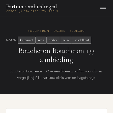
Parfum-aanbieding.nl
VERGELIJK 21+ PARFUMWINKELS
BOUCHERON · DAMES · BLOEMIG
bergamot
roos
amber
musk
sandelhout
NOTEN
Boucheron Boucheron 133
aanbieding
Boucheron Boucheron 133 — een bloemig parfum voor dames.
Vergelijk bij 21+ parfumwinkels voor de laagste prijs.