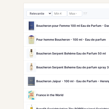
7/7
Boucheron pour Femme 100 ml Eau de Parfum - D
Pour homme Boucheron - 100 ml - Eau de parfum
Boucheron Serpent Bohème Eau de Parfum 50 ml
Boucheron Serpent Boheme Eau de parfum spray 3
Boucheron Jaipur - 100 ml - Eau de Parfum - Here
France in the World
Benefit Gezichtslotion The POREfessional Gezicht