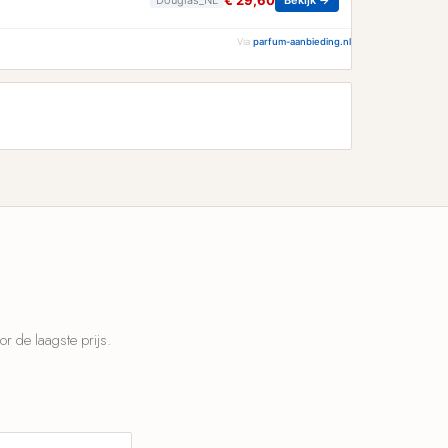
€ 29,60
Via
parfum-aanbieding.nl
 de laagste prijs.