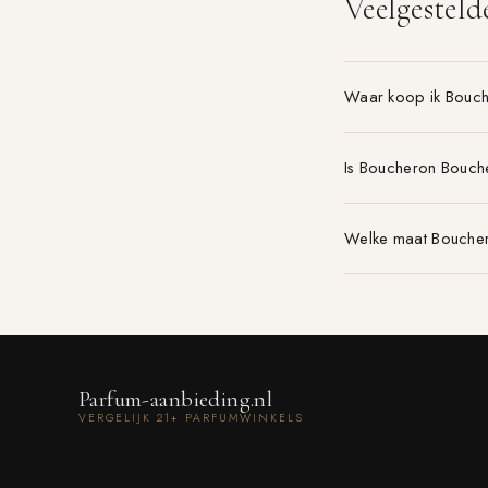
Veelgesteld
Waar koop ik Bouc
Is Boucheron Bouch
Welke maat Boucher
Parfum-aanbieding.nl
VERGELIJK 21+ PARFUMWINKELS