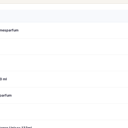
amesparfum
0 ml
nparfum
stoner Unisex 133ml