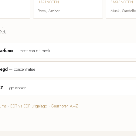
HARTNOTEN
BASISNOTEN
Roos, Amber
Musk, Sandelh
ok
parfums
— meer van dit merk
legd
— concentraties
-Z
— geurnoten
fums
·
EDT vs EDP uitgelegd
·
Geurnoten A–Z