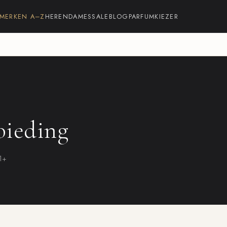
MERKEN A–Z
HEREN
DAMES
SALE
BLOG
PARFUMKIEZER
bieding
21+