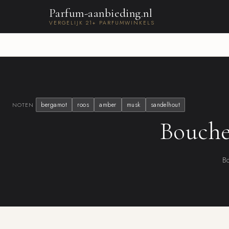
Parfum-aanbieding.nl
VERGELIJK 21+ PARFUMWINKELS
bergamot
roos
amber
musk
sandelhout
NOTEN
Bouche
Bo