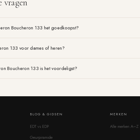
e vragen
heron Boucheron 133 het goedkoopst?
eron 133 voor dames of heren?
on Boucheron 133 is het voordeligst?
BLOG & GIDSEN
MERKEN
EDT vs EDP
Alle merken A–Z
Geurpiramide