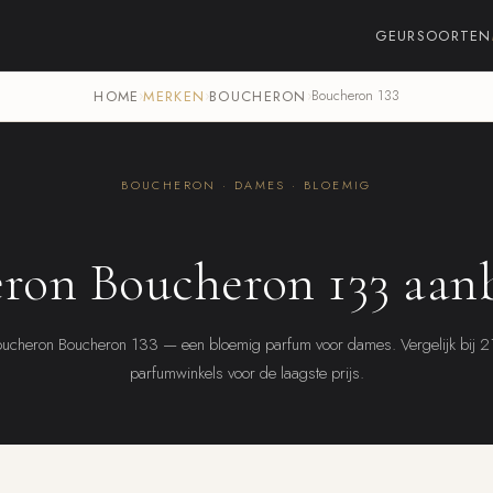
GEURSOORTEN
HOME
›
MERKEN
›
BOUCHERON
›
Boucheron 133
BOUCHERON · DAMES · BLOEMIG
ron Boucheron 133 aan
ucheron Boucheron 133 — een bloemig parfum voor dames. Vergelijk bij 
parfumwinkels voor de laagste prijs.