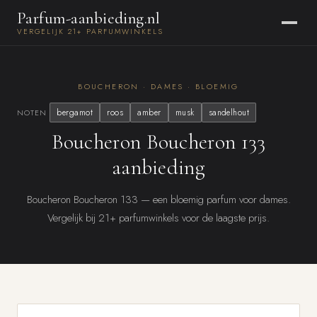
Parfum-aanbieding.nl
VERGELIJK 21+ PARFUMWINKELS
BOUCHERON · DAMES · BLOEMIG
bergamot
roos
amber
musk
sandelhout
NOTEN
Boucheron Boucheron 133
aanbieding
Boucheron Boucheron 133 — een bloemig parfum voor dames.
Vergelijk bij 21+ parfumwinkels voor de laagste prijs.