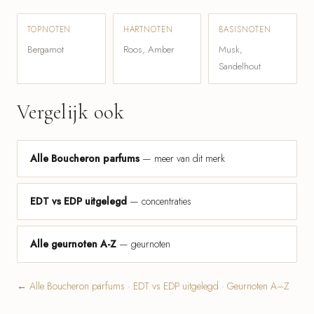
TOPNOTEN
HARTNOTEN
BASISNOTEN
Bergamot
Roos, Amber
Musk,
Sandelhout
Vergelijk ook
Alle Boucheron parfums
— meer van dit merk
EDT vs EDP uitgelegd
— concentraties
Alle geurnoten A-Z
— geurnoten
←
Alle Boucheron parfums
·
EDT vs EDP uitgelegd
·
Geurnoten A–Z