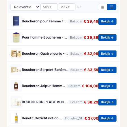
7/7
▦
☰
Boucheron pour Femme 100 ml Eau de Parfum - Damesparfum
€ 39,49
Bol.com
Bekijk →
Pour homme Boucheron - 100 ml - Eau de parfum
€ 39,89
Bol.com
Bekijk →
Boucheron Quatre Iconic - 50 ml - eau de parfum spray - damesparfum
€ 32,99
Bol.com
Bekijk →
Boucheron Serpent Bohème Gift Set 50ml Eau de Parfum + 50ml Bath & Shower Gel + 50ml Body Lotion - Geschenkset
€ 33,59
Bol.com
Bekijk →
Boucheron Jaipur Homme Eau de Parfum 100ml Spray
€ 104,00
Bol.com
Bekijk →
BOUCHERON PLACE VENDOME GESCHENKSET
€ 38,29
Bol.com
Bekijk →
Benefit Gezichtslotion The POREfessional Gezichtstoner Unisex 133ml
€ 37,00
Douglas_NL
Bekijk →