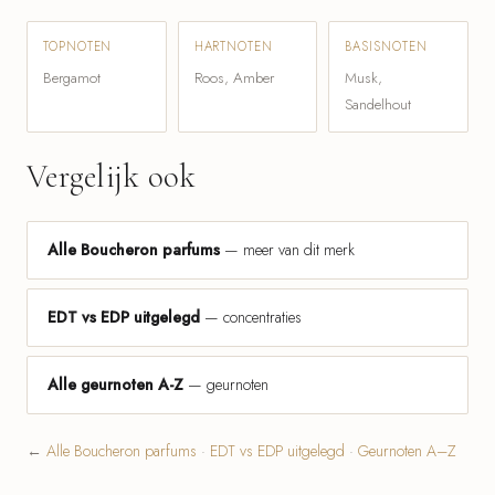
TOPNOTEN
HARTNOTEN
BASISNOTEN
Bergamot
Roos, Amber
Musk,
Sandelhout
Vergelijk ook
Alle Boucheron parfums
— meer van dit merk
EDT vs EDP uitgelegd
— concentraties
Alle geurnoten A-Z
— geurnoten
←
Alle Boucheron parfums
·
EDT vs EDP uitgelegd
·
Geurnoten A–Z