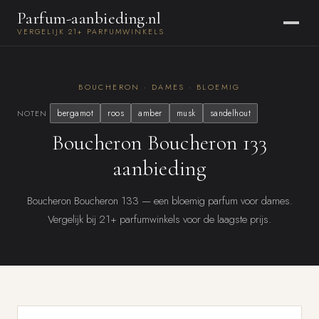
Parfum-aanbieding.nl
VERGELIJK 21+ PARFUMWINKELS
BOUCHERON · DAMES · BLOEMIG
bergamot
roos
amber
musk
sandelhout
NOTEN
Boucheron Boucheron 133
aanbieding
Boucheron Boucheron 133 — een bloemig parfum voor dames.
Vergelijk bij 21+ parfumwinkels voor de laagste prijs.