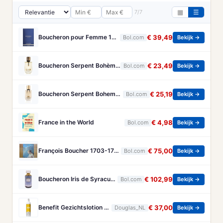
7/7
▦
☰
Boucheron pour Femme 100 ml Eau de Parfum - Damesparfum
€ 39,49
Bol.com
Bekijk →
Boucheron Serpent Bohème Eau de Parfum 50 ml
€ 23,49
Bol.com
Bekijk →
Boucheron Serpent Boheme Eau de parfum spray 30 ml
€ 25,19
Bol.com
Bekijk →
France in the World
€ 4,98
Bol.com
Bekijk →
François Boucher 1703-1770 - Brandt, Christa
€ 75,00
Bol.com
Bekijk →
Boucheron Iris de Syracuse - 125 ml - eau de parfum spray - damesparfum
€ 102,99
Bol.com
Bekijk →
Benefit Gezichtslotion The POREfessional Gezichtstoner Unisex 133ml
€ 37,00
Douglas_NL
Bekijk →