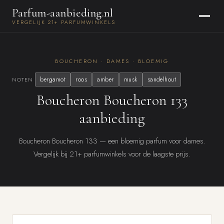
Parfum-aanbieding.nl
VERGELIJK 21+ PARFUMWINKELS
BOUCHERON · DAMES · BLOEMIG
bergamot
roos
amber
musk
sandelhout
NOTEN
Boucheron Boucheron 133
aanbieding
Boucheron Boucheron 133 — een bloemig parfum voor dames.
Vergelijk bij 21+ parfumwinkels voor de laagste prijs.