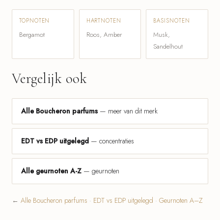
TOPNOTEN
HARTNOTEN
BASISNOTEN
Bergamot
Roos, Amber
Musk,
Sandelhout
Vergelijk ook
Alle Boucheron parfums
— meer van dit merk
EDT vs EDP uitgelegd
— concentraties
Alle geurnoten A-Z
— geurnoten
←
Alle Boucheron parfums
·
EDT vs EDP uitgelegd
·
Geurnoten A–Z