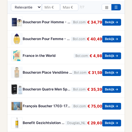
7/7
▦
☰
Boucheron Pour Homme - 100ml - Eau de toilette
€ 34,79
Bol.com
Bekijk →
Boucheron Pour Femme - 100ml - Eau de toilette
€ 40,49
Bol.com
Bekijk →
France in the World
€ 4,98
Bol.com
Bekijk →
Boucheron Place Vendôme eau de parfum voor dames - Oriëntaals-houtachtig - 100 ml
€ 31,59
Bol.com
Bekijk →
Boucheron Quatre Men Spray - 100 ml - Eau De Toilette
€ 35,39
Bol.com
Bekijk →
François Boucher 1703-1770 - Brandt, Christa
€ 75,00
Bol.com
Bekijk →
Benefit Gezichtslotion The POREfessional Gezichtstoner Unisex 133ml
€ 29,60
Douglas_NL
Bekijk →