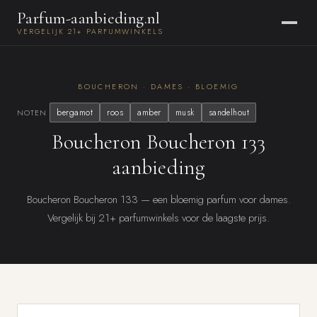
Parfum-aanbieding.nl
VERGELIJK 21+ PARFUMWINKELS
BOUCHERON · DAMES · BLOEMIG
bergamot
roos
amber
musk
sandelhout
NOTEN
Boucheron Boucheron 133
aanbieding
Boucheron Boucheron 133 — een bloemig parfum voor dames.
Vergelijk bij 21+ parfumwinkels voor de laagste prijs.