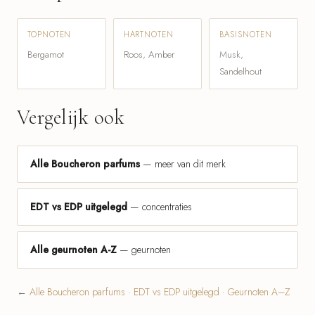
TOPNOTEN
HARTNOTEN
BASISNOTEN
Bergamot
Roos, Amber
Musk,
Sandelhout
Vergelijk ook
Alle Boucheron parfums
— meer van dit merk
EDT vs EDP uitgelegd
— concentraties
Alle geurnoten A-Z
— geurnoten
←
Alle Boucheron parfums
·
EDT vs EDP uitgelegd
·
Geurnoten A–Z