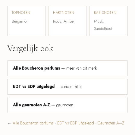
TOPNOTEN
HARTNOTEN
BASISNOTEN
Bergamot
Roos, Amber
Musk,
Sandelhout
Vergelijk ook
Alle Boucheron parfums
— meer van dit merk
EDT vs EDP uitgelegd
— concentraties
Alle geurnoten A-Z
— geurnoten
←
Alle Boucheron parfums
·
EDT vs EDP uitgelegd
·
Geurnoten A–Z