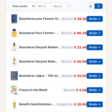
7/7
▦
☰
Boucheron pour Femme 100 ml Eau de Parfum - Damesparfum
€ 38,50
Bol.com
Bekijk →
Boucheron Pour Femme - 100ml - Eau de toilette
€ 46,39
Bol.com
Bekijk →
Boucheron Serpent Bohème Eau de Parfum 50 ml
€ 23,49
Bol.com
Bekijk →
Boucheron Serpent Boheme Eau de parfum spray 30 ml
€ 30,99
Bol.com
Bekijk →
Boucheron Jaipur - 100 ml - Eau de Parfum - Herenparfum
€ 35,00
Bol.com
Bekijk →
France in the World
€ 4,98
Bol.com
Bekijk →
Benefit Gezichtslotion The POREfessional Gezichtstoner Unisex 133ml
€ 29,60
Douglas_NL
Bekijk →