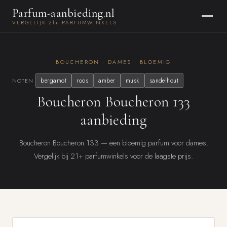
Parfum-aanbieding.nl
VERGELIJK 21+ PARFUMWINKELS
BOUCHERON · DAMES · BLOEMIG
bergamot
roos
amber
musk
sandelhout
NOTEN
Boucheron Boucheron 133
aanbieding
Boucheron Boucheron 133 — een bloemig parfum voor dames.
Vergelijk bij 21+ parfumwinkels voor de laagste prijs.