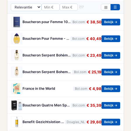
7/7
▦
☰
Boucheron pour Femme 100 ml Eau de Parfum - Damesparfum
€ 38,50
Bol.com
Bekijk →
Boucheron Pour Femme - 100ml - Eau de toilette
€ 40,49
Bol.com
Bekijk →
Boucheron Serpent Bohème Eau de Parfum 50 ml
€ 23,49
Bol.com
Bekijk →
Boucheron Serpent Boheme Eau de parfum spray 30 ml
€ 25,19
Bol.com
Bekijk →
France in the World
€ 4,98
Bol.com
Bekijk →
Boucheron Quatre Men Spray - 100 ml - Eau De Toilette
€ 35,39
Bol.com
Bekijk →
Benefit Gezichtslotion The POREfessional Gezichtstoner Unisex 133ml
€ 29,60
Douglas_NL
Bekijk →