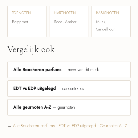
TOPNOTEN
HARTNOTEN
BASISNOTEN
Bergamot
Roos, Amber
Musk,
Sandelhout
Vergelijk ook
Alle Boucheron parfums
— meer van dit merk
EDT vs EDP uitgelegd
— concentraties
Alle geurnoten A-Z
— geurnoten
←
Alle Boucheron parfums
·
EDT vs EDP uitgelegd
·
Geurnoten A–Z