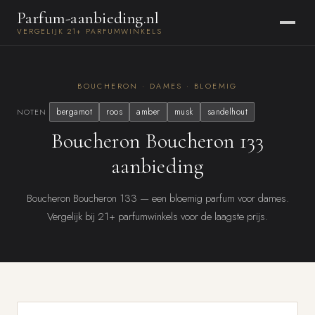
Parfum-aanbieding.nl
VERGELIJK 21+ PARFUMWINKELS
BOUCHERON · DAMES · BLOEMIG
bergamot
roos
amber
musk
sandelhout
NOTEN
Boucheron Boucheron 133
aanbieding
Boucheron Boucheron 133 — een bloemig parfum voor dames.
Vergelijk bij 21+ parfumwinkels voor de laagste prijs.