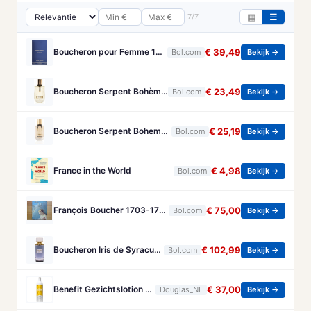
7/7
▦
☰
Boucheron pour Femme 100 ml Eau de Parfum - Damesparfum
€ 39,49
Bol.com
Bekijk →
Boucheron Serpent Bohème Eau de Parfum 50 ml
€ 23,49
Bol.com
Bekijk →
Boucheron Serpent Boheme Eau de parfum spray 30 ml
€ 25,19
Bol.com
Bekijk →
France in the World
€ 4,98
Bol.com
Bekijk →
François Boucher 1703-1770 - Brandt, Christa
€ 75,00
Bol.com
Bekijk →
Boucheron Iris de Syracuse - 125 ml - eau de parfum spray - damesparfum
€ 102,99
Bol.com
Bekijk →
Benefit Gezichtslotion The POREfessional Gezichtstoner Unisex 133ml
€ 37,00
Douglas_NL
Bekijk →