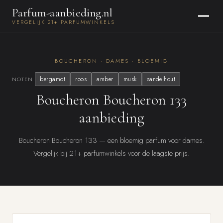
Parfum-aanbieding.nl
VERGELIJK 21+ PARFUMWINKELS
BOUCHERON · DAMES · BLOEMIG
bergamot
roos
amber
musk
sandelhout
NOTEN
Boucheron Boucheron 133
aanbieding
Boucheron Boucheron 133 — een bloemig parfum voor dames.
Vergelijk bij 21+ parfumwinkels voor de laagste prijs.