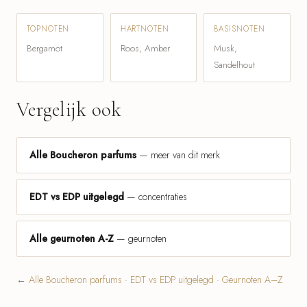
TOPNOTEN
HARTNOTEN
BASISNOTEN
Bergamot
Roos, Amber
Musk,
Sandelhout
Vergelijk ook
Alle Boucheron parfums
— meer van dit merk
EDT vs EDP uitgelegd
— concentraties
Alle geurnoten A-Z
— geurnoten
←
Alle Boucheron parfums
·
EDT vs EDP uitgelegd
·
Geurnoten A–Z