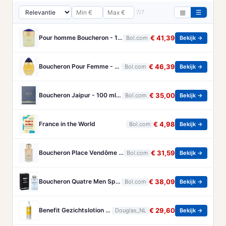
7/7
▦
☰
Pour homme Boucheron - 100 ml - Eau de parfum
€ 41,39
Bol.com
Bekijk →
Boucheron Pour Femme - 100ml - Eau de toilette
€ 46,39
Bol.com
Bekijk →
Boucheron Jaipur - 100 ml - Eau de Parfum - Herenparfum
€ 35,00
Bol.com
Bekijk →
France in the World
€ 4,98
Bol.com
Bekijk →
Boucheron Place Vendôme eau de parfum voor dames - Oriëntaals-houtachtig - 100 ml
€ 31,59
Bol.com
Bekijk →
Boucheron Quatre Men Spray - 100 ml - Eau De Toilette
€ 38,09
Bol.com
Bekijk →
Benefit Gezichtslotion The POREfessional Gezichtstoner Unisex 133ml
€ 29,60
Douglas_NL
Bekijk →