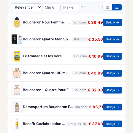
7/7
▦
☰
Boucheron Pour Femme - 100ml - Eau de toilette
€ 39,49
Bol.com
Bekijk →
Boucheron Quatre Men Spray - 100 ml - Eau De Toilette
€ 35,50
Bol.com
Bekijk →
Le fromage et les vers
€ 10,99
Bol.com
Bekijk →
Boucheron Quatre 100 ml - Eau de Parfum - Damesparfum
€ 49,99
Bol.com
Bekijk →
Boucheron - Quatre Pour Femme - Eau De Parfum - 50ML
€ 32,30
Bol.com
Bekijk →
Damesparfum Boucheron EDP Rose D'Isparta 125 ml
€ 85,71
Bol.com
Bekijk →
Benefit Gezichtslotion The POREfessional Gezichtstoner Unisex 133ml
€ 37,00
Douglas_NL
Bekijk →