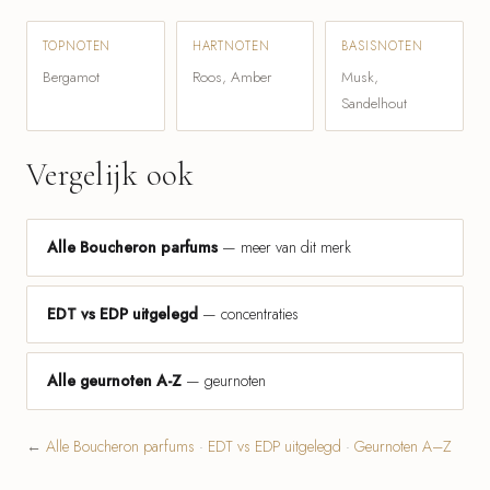
TOPNOTEN
HARTNOTEN
BASISNOTEN
Bergamot
Roos, Amber
Musk,
Sandelhout
Vergelijk ook
Alle Boucheron parfums
— meer van dit merk
EDT vs EDP uitgelegd
— concentraties
Alle geurnoten A-Z
— geurnoten
←
Alle Boucheron parfums
·
EDT vs EDP uitgelegd
·
Geurnoten A–Z