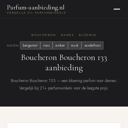
Parfum-aanbieding.nl
VERGELIJK 21+ PARFUMWINKELS
BOUCHERON · DAMES · BLOEMIG
bergamot
roos
amber
musk
sandelhout
NOTEN
Boucheron Boucheron 133
aanbieding
Boucheron Boucheron 133 — een bloemig parfum voor dames.
Vergelijk bij 21+ parfumwinkels voor de laagste prijs.