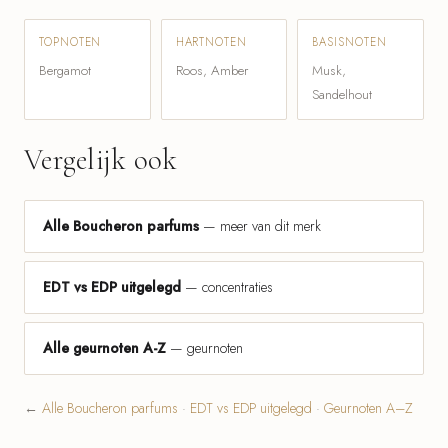
TOPNOTEN
HARTNOTEN
BASISNOTEN
Bergamot
Roos, Amber
Musk,
Sandelhout
Vergelijk ook
Alle Boucheron parfums
— meer van dit merk
EDT vs EDP uitgelegd
— concentraties
Alle geurnoten A-Z
— geurnoten
←
Alle Boucheron parfums
·
EDT vs EDP uitgelegd
·
Geurnoten A–Z