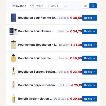
7/7
▦
☰
Boucheron pour Femme 100 ml Eau de Parfum - Damesparfum
€ 38,50
Bol.com
Bekijk →
Boucheron Pour Homme - 100ml - Eau de toilette
€ 34,79
Bol.com
Bekijk →
Pour homme Boucheron - 100 ml - Eau de parfum
€ 41,39
Bol.com
Bekijk →
Boucheron Pour Femme - 100ml - Eau de toilette
€ 46,99
Bol.com
Bekijk →
Boucheron Serpent Bohème Eau de Parfum 50 ml
€ 23,49
Bol.com
Bekijk →
Boucheron Serpent Boheme Eau de parfum spray 30 ml
€ 25,19
Bol.com
Bekijk →
Benefit Gezichtslotion The POREfessional Gezichtstoner Unisex 133ml
€ 29,60
Douglas_NL
Bekijk →