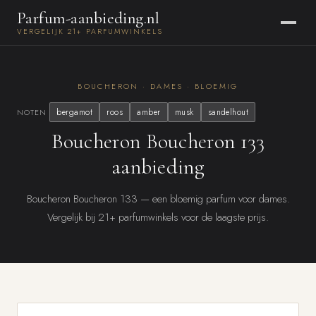
Parfum-aanbieding.nl
VERGELIJK 21+ PARFUMWINKELS
BOUCHERON · DAMES · BLOEMIG
bergamot
roos
amber
musk
sandelhout
NOTEN
Boucheron Boucheron 133
aanbieding
Boucheron Boucheron 133 — een bloemig parfum voor dames.
Vergelijk bij 21+ parfumwinkels voor de laagste prijs.