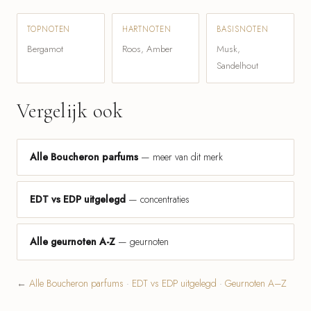
TOPNOTEN
HARTNOTEN
BASISNOTEN
Bergamot
Roos, Amber
Musk,
Sandelhout
Vergelijk ook
Alle Boucheron parfums
— meer van dit merk
EDT vs EDP uitgelegd
— concentraties
Alle geurnoten A-Z
— geurnoten
←
Alle Boucheron parfums
·
EDT vs EDP uitgelegd
·
Geurnoten A–Z