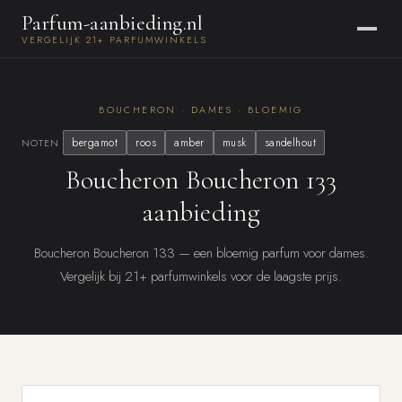
Parfum-aanbieding.nl
VERGELIJK 21+ PARFUMWINKELS
BOUCHERON · DAMES · BLOEMIG
bergamot
roos
amber
musk
sandelhout
NOTEN
Boucheron Boucheron 133
aanbieding
Boucheron Boucheron 133 — een bloemig parfum voor dames.
Vergelijk bij 21+ parfumwinkels voor de laagste prijs.