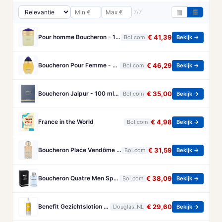
7/7
▦
☰
Pour homme Boucheron - 100 ml - Eau de parfum
€ 41,39
Bol.com
Bekijk →
Boucheron Pour Femme - 100ml - Eau de toilette
€ 46,29
Bol.com
Bekijk →
Boucheron Jaipur - 100 ml - Eau de Parfum - Herenparfum
€ 35,00
Bol.com
Bekijk →
France in the World
€ 4,98
Bol.com
Bekijk →
Boucheron Place Vendôme eau de parfum voor dames - Oriëntaals-houtachtig - 100 ml
€ 31,59
Bol.com
Bekijk →
Boucheron Quatre Men Spray - 100 ml - Eau De Toilette
€ 38,09
Bol.com
Bekijk →
Benefit Gezichtslotion The POREfessional Gezichtstoner Unisex 133ml
€ 29,60
Douglas_NL
Bekijk →