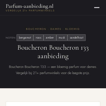
Parfum-aanbieding.nl
VERGELIJK 21+ PARFUMWINKELS
BOUCHERON · DAMES · BLOEMIG
bergamot
roos
amber
musk
sandelhout
NOTEN
Boucheron Boucheron 133
aanbieding
Boucheron Boucheron 133 — een bloemig parfum voor dames.
Vergelijk bij 21+ parfumwinkels voor de laagste prijs.