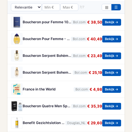
7/7
▦
☰
Boucheron pour Femme 100 ml Eau de Parfum - Damesparfum
€ 38,50
Bol.com
Bekijk →
Boucheron Pour Femme - 100ml - Eau de toilette
€ 40,49
Bol.com
Bekijk →
Boucheron Serpent Bohème Eau de Parfum 50 ml
€ 23,49
Bol.com
Bekijk →
Boucheron Serpent Boheme Eau de parfum spray 30 ml
€ 25,19
Bol.com
Bekijk →
France in the World
€ 4,98
Bol.com
Bekijk →
Boucheron Quatre Men Spray - 100 ml - Eau De Toilette
€ 35,39
Bol.com
Bekijk →
Benefit Gezichtslotion The POREfessional Gezichtstoner Unisex 133ml
€ 29,60
Douglas_NL
Bekijk →