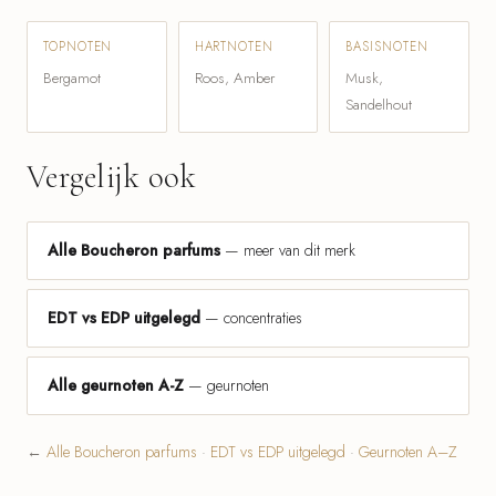
TOPNOTEN
HARTNOTEN
BASISNOTEN
Bergamot
Roos, Amber
Musk,
Sandelhout
Vergelijk ook
Alle Boucheron parfums
— meer van dit merk
EDT vs EDP uitgelegd
— concentraties
Alle geurnoten A-Z
— geurnoten
←
Alle Boucheron parfums
·
EDT vs EDP uitgelegd
·
Geurnoten A–Z