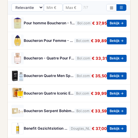
7/7
▦
☰
Pour homme Boucheron - 100 ml - Eau de parfum
€ 37,95
Bol.com
Bekijk →
Boucheron Pour Femme - 100ml - Eau de toilette
€ 39,89
Bol.com
Bekijk →
Boucheron - Quatre Pour Femme - Eau De Parfum - 50ML
€ 33,31
Bol.com
Bekijk →
Boucheron Quatre Men Spray - 100 ml - Eau De Toilette
€ 35,50
Bol.com
Bekijk →
Boucheron Quatre Iconic Eau de Parfum - 100ml
€ 39,99
Bol.com
Bekijk →
Boucheron Serpent Bohème Gift Set 50ml Eau de Parfum + 50ml Bath & Shower Gel + 50ml Body Lotion - Geschenkset
€ 33,59
Bol.com
Bekijk →
Benefit Gezichtslotion The POREfessional Gezichtstoner Unisex 133ml
€ 37,00
Douglas_NL
Bekijk →