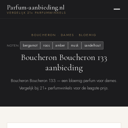
Parfum-aanbieding.nl
VERGELIJK 21+ PARFUMWINKELS
BOUCHERON · DAMES · BLOEMIG
bergamot
roos
amber
musk
sandelhout
NOTEN
Boucheron Boucheron 133
aanbieding
Boucheron Boucheron 133 — een bloemig parfum voor dames.
Vergelijk bij 21+ parfumwinkels voor de laagste prijs.