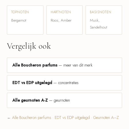
TOPNOTEN
HARTNOTEN
BASISNOTEN
Bergamot
Roos, Amber
Musk,
Sandelhout
Vergelijk ook
Alle Boucheron parfums
— meer van dit merk
EDT vs EDP uitgelegd
— concentraties
Alle geurnoten A-Z
— geurnoten
←
Alle Boucheron parfums
·
EDT vs EDP uitgelegd
·
Geurnoten A–Z