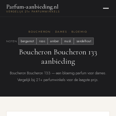
Parfum-aanbieding.nl
VERGELIJK 21+ PARFUMWINKELS
BOUCHERON · DAMES · BLOEMIG
bergamot
roos
amber
musk
sandelhout
NOTEN
Boucheron Boucheron 133
aanbieding
Boucheron Boucheron 133 — een bloemig parfum voor dames.
Vergelijk bij 21+ parfumwinkels voor de laagste prijs.