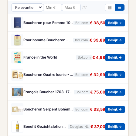
7/7
▦
☰
Boucheron pour Femme 100 ml Eau de Parfum - Damesparfum
€ 38,50
Bol.com
Bekijk →
Pour homme Boucheron - 100 ml - Eau de parfum
€ 39,89
Bol.com
Bekijk →
France in the World
€ 4,98
Bol.com
Bekijk →
Boucheron Quatre Iconic - 50 ml - eau de parfum spray - damesparfum
€ 32,99
Bol.com
Bekijk →
François Boucher 1703-1770 - Brandt, Christa
€ 75,00
Bol.com
Bekijk →
Boucheron Serpent Bohème Gift Set 50ml Eau de Parfum + 50ml Bath & Shower Gel + 50ml Body Lotion - Geschenkset
€ 33,59
Bol.com
Bekijk →
Benefit Gezichtslotion The POREfessional Gezichtstoner Unisex 133ml
€ 37,00
Douglas_NL
Bekijk →