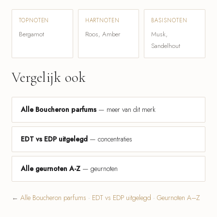
TOPNOTEN
HARTNOTEN
BASISNOTEN
Bergamot
Roos, Amber
Musk,
Sandelhout
Vergelijk ook
Alle Boucheron parfums
— meer van dit merk
EDT vs EDP uitgelegd
— concentraties
Alle geurnoten A-Z
— geurnoten
←
Alle Boucheron parfums
·
EDT vs EDP uitgelegd
·
Geurnoten A–Z