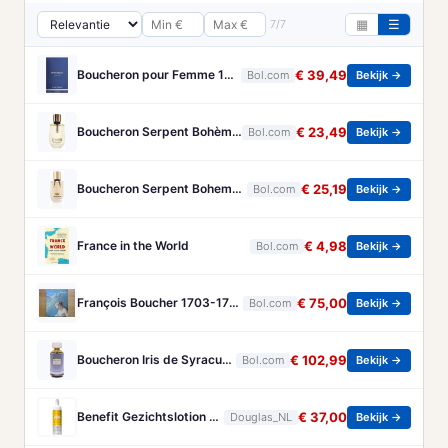
7/7
▦
☰
Boucheron pour Femme 100 ml Eau de Parfum - Damesparfum
€ 39,49
Bol.com
Bekijk →
Boucheron Serpent Bohème Eau de Parfum 50 ml
€ 23,49
Bol.com
Bekijk →
Boucheron Serpent Boheme Eau de parfum spray 30 ml
€ 25,19
Bol.com
Bekijk →
France in the World
€ 4,98
Bol.com
Bekijk →
François Boucher 1703-1770 - Brandt, Christa
€ 75,00
Bol.com
Bekijk →
Boucheron Iris de Syracuse - 125 ml - eau de parfum spray - damesparfum
€ 102,99
Bol.com
Bekijk →
Benefit Gezichtslotion The POREfessional Gezichtstoner Unisex 133ml
€ 37,00
Douglas_NL
Bekijk →