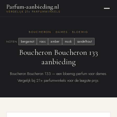
Parfum-aanbieding.nl
VERGELIJK 21+ PARFUMWINKELS
BOUCHERON · DAMES · BLOEMIG
bergamot
roos
amber
musk
sandelhout
NOTEN
Boucheron Boucheron 133
aanbieding
Boucheron Boucheron 133 — een bloemig parfum voor dames.
Vergelijk bij 21+ parfumwinkels voor de laagste prijs.