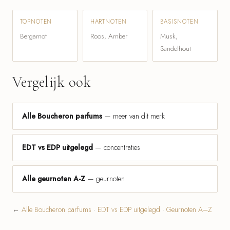
TOPNOTEN
HARTNOTEN
BASISNOTEN
Bergamot
Roos, Amber
Musk,
Sandelhout
Vergelijk ook
Alle Boucheron parfums
— meer van dit merk
EDT vs EDP uitgelegd
— concentraties
Alle geurnoten A-Z
— geurnoten
←
Alle Boucheron parfums
·
EDT vs EDP uitgelegd
·
Geurnoten A–Z