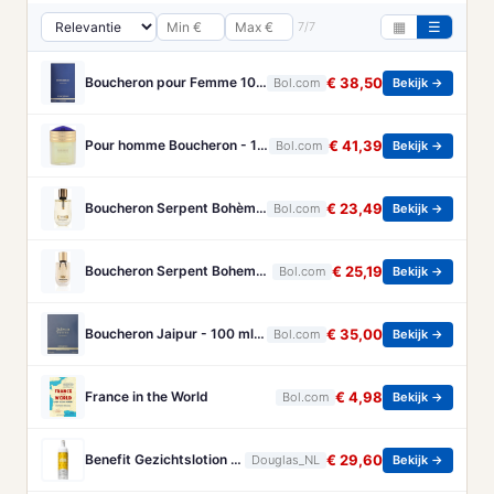
7/7
▦
☰
Boucheron pour Femme 100 ml Eau de Parfum - Damesparfum
€ 38,50
Bol.com
Bekijk →
Pour homme Boucheron - 100 ml - Eau de parfum
€ 41,39
Bol.com
Bekijk →
Boucheron Serpent Bohème Eau de Parfum 50 ml
€ 23,49
Bol.com
Bekijk →
Boucheron Serpent Boheme Eau de parfum spray 30 ml
€ 25,19
Bol.com
Bekijk →
Boucheron Jaipur - 100 ml - Eau de Parfum - Herenparfum
€ 35,00
Bol.com
Bekijk →
France in the World
€ 4,98
Bol.com
Bekijk →
Benefit Gezichtslotion The POREfessional Gezichtstoner Unisex 133ml
€ 29,60
Douglas_NL
Bekijk →