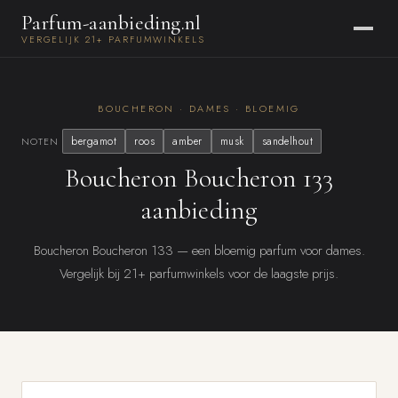
Parfum-aanbieding.nl
VERGELIJK 21+ PARFUMWINKELS
BOUCHERON · DAMES · BLOEMIG
bergamot
roos
amber
musk
sandelhout
NOTEN
Boucheron Boucheron 133
aanbieding
Boucheron Boucheron 133 — een bloemig parfum voor dames.
Vergelijk bij 21+ parfumwinkels voor de laagste prijs.