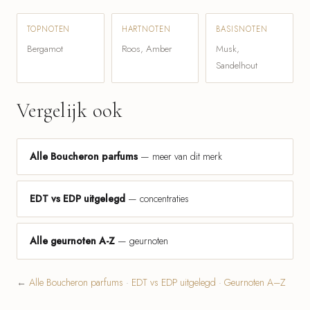
TOPNOTEN
HARTNOTEN
BASISNOTEN
Bergamot
Roos, Amber
Musk,
Sandelhout
Vergelijk ook
Alle Boucheron parfums
— meer van dit merk
EDT vs EDP uitgelegd
— concentraties
Alle geurnoten A-Z
— geurnoten
←
Alle Boucheron parfums
·
EDT vs EDP uitgelegd
·
Geurnoten A–Z