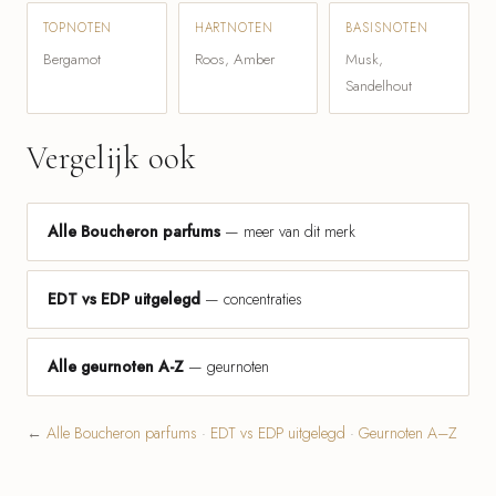
TOPNOTEN
HARTNOTEN
BASISNOTEN
Bergamot
Roos, Amber
Musk,
Sandelhout
Vergelijk ook
Alle Boucheron parfums
— meer van dit merk
EDT vs EDP uitgelegd
— concentraties
Alle geurnoten A-Z
— geurnoten
←
Alle Boucheron parfums
·
EDT vs EDP uitgelegd
·
Geurnoten A–Z