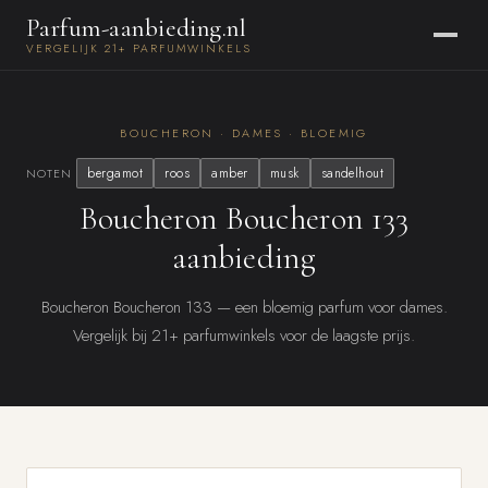
Parfum-aanbieding.nl
VERGELIJK 21+ PARFUMWINKELS
BOUCHERON · DAMES · BLOEMIG
bergamot
roos
amber
musk
sandelhout
NOTEN
Boucheron Boucheron 133
aanbieding
Boucheron Boucheron 133 — een bloemig parfum voor dames.
Vergelijk bij 21+ parfumwinkels voor de laagste prijs.