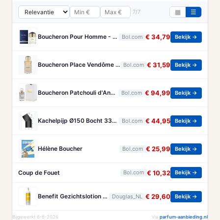
7/7
▦
☰
Boucheron Pour Homme - 100ml - Eau de toilette
€ 34,79
Bol.com
Bekijk →
Boucheron Place Vendôme eau de parfum voor dames - Oriëntaals-houtachtig - 100 ml
€ 31,59
Bol.com
Bekijk →
Boucheron Patchouli d'Angkor Eau de Parfum 125ml
€ 94,99
Bol.com
Bekijk →
Kachelpijp Ø150 Bocht 33° - zwart - staal - 2mm - 33 graden
€ 44,95
Bol.com
Bekijk →
Hélène Boucher
€ 25,99
Bol.com
Bekijk →
Coup de Fouet
€ 10,32
Bol.com
Bekijk →
Benefit Gezichtslotion The POREfessional Gezichtstoner Unisex 133ml
€ 29,60
Douglas_NL
Bekijk →
Bijgewerkt 6-8-2026
Via
parfum-aanbieding.nl