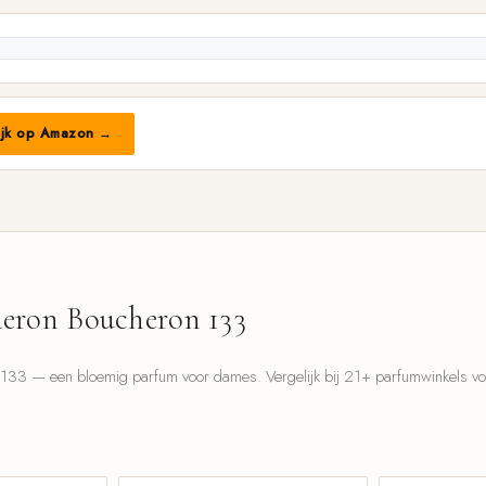
ijk op Amazon →
eron Boucheron 133
33 — een bloemig parfum voor dames. Vergelijk bij 21+ parfumwinkels voor
l