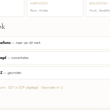
HARTNOTEN
BASISNOTEN
Roos, Amber
Musk, Sandelh
ok
parfums
— meer van dit merk
legd
— concentraties
-Z
— geurnoten
fums
·
EDT vs EDP uitgelegd
·
Geurnoten A–Z