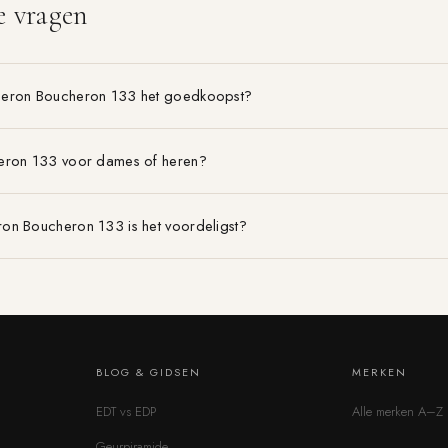
e vragen
heron Boucheron 133 het goedkoopst?
eron 133 voor dames of heren?
on Boucheron 133 is het voordeligst?
BLOG & GIDSEN
MERKEN
EDT vs EDP
Alle merken A–Z
Geurpiramide