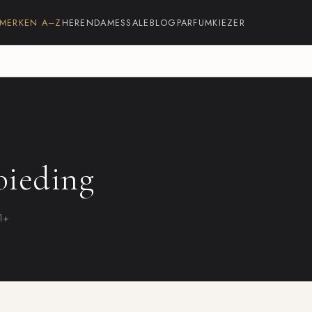
MERKEN A–Z
HEREN
DAMES
SALE
BLOG
PARFUMKIEZER
bieding
21+