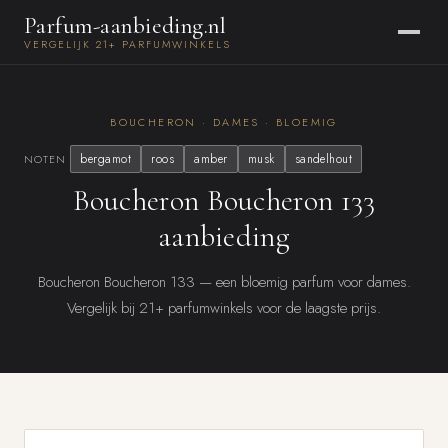
Parfum-aanbieding.nl
VERGELIJK 21+ PARFUMWINKELS
BOUCHERON · DAMES · BLOEMIG
bergamot
roos
amber
musk
sandelhout
NOTEN
Boucheron Boucheron 133
aanbieding
Boucheron Boucheron 133 — een bloemig parfum voor dames.
Vergelijk bij 21+ parfumwinkels voor de laagste prijs.