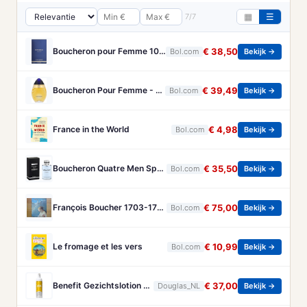
7/7
▦
☰
Boucheron pour Femme 100 ml Eau de Parfum - Damesparfum
€ 38,50
Bol.com
Bekijk →
Boucheron Pour Femme - 100ml - Eau de toilette
€ 39,49
Bol.com
Bekijk →
France in the World
€ 4,98
Bol.com
Bekijk →
Boucheron Quatre Men Spray - 100 ml - Eau De Toilette
€ 35,50
Bol.com
Bekijk →
François Boucher 1703-1770 - Brandt, Christa
€ 75,00
Bol.com
Bekijk →
Le fromage et les vers
€ 10,99
Bol.com
Bekijk →
Benefit Gezichtslotion The POREfessional Gezichtstoner Unisex 133ml
€ 37,00
Douglas_NL
Bekijk →