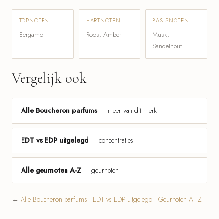
TOPNOTEN
HARTNOTEN
BASISNOTEN
Bergamot
Roos, Amber
Musk,
Sandelhout
Vergelijk ook
Alle Boucheron parfums
— meer van dit merk
EDT vs EDP uitgelegd
— concentraties
Alle geurnoten A-Z
— geurnoten
←
Alle Boucheron parfums
·
EDT vs EDP uitgelegd
·
Geurnoten A–Z