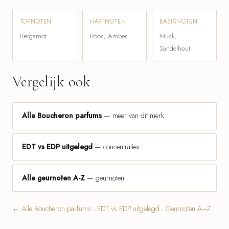
TOPNOTEN
HARTNOTEN
BASISNOTEN
Bergamot
Roos, Amber
Musk,
Sandelhout
Vergelijk ook
Alle Boucheron parfums
— meer van dit merk
EDT vs EDP uitgelegd
— concentraties
Alle geurnoten A-Z
— geurnoten
←
Alle Boucheron parfums
·
EDT vs EDP uitgelegd
·
Geurnoten A–Z