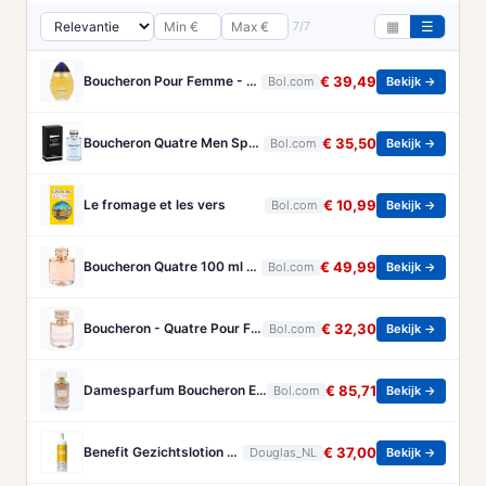
7/7
▦
☰
Boucheron Pour Femme - 100ml - Eau de toilette
€ 39,49
Bol.com
Bekijk →
Boucheron Quatre Men Spray - 100 ml - Eau De Toilette
€ 35,50
Bol.com
Bekijk →
Le fromage et les vers
€ 10,99
Bol.com
Bekijk →
Boucheron Quatre 100 ml - Eau de Parfum - Damesparfum
€ 49,99
Bol.com
Bekijk →
Boucheron - Quatre Pour Femme - Eau De Parfum - 50ML
€ 32,30
Bol.com
Bekijk →
Damesparfum Boucheron EDP Rose D'Isparta 125 ml
€ 85,71
Bol.com
Bekijk →
Benefit Gezichtslotion The POREfessional Gezichtstoner Unisex 133ml
€ 37,00
Douglas_NL
Bekijk →