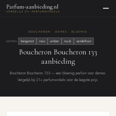
Parfum-aanbieding.nl
VERGELIJK 21+ PARFUMWINKELS
BOUCHERON · DAMES · BLOEMIG
bergamot
roos
amber
musk
sandelhout
NOTEN
Boucheron Boucheron 133
aanbieding
Boucheron Boucheron 133 — een bloemig parfum voor dames.
Vergelijk bij 21+ parfumwinkels voor de laagste prijs.