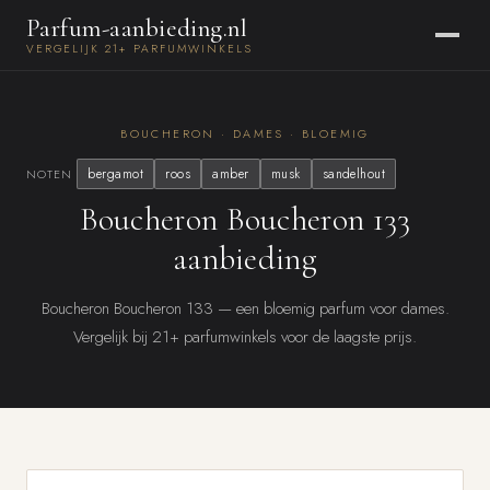
Parfum-aanbieding.nl
VERGELIJK 21+ PARFUMWINKELS
BOUCHERON · DAMES · BLOEMIG
bergamot
roos
amber
musk
sandelhout
NOTEN
Boucheron Boucheron 133
aanbieding
Boucheron Boucheron 133 — een bloemig parfum voor dames.
Vergelijk bij 21+ parfumwinkels voor de laagste prijs.