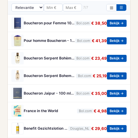
7/7
▦
☰
Boucheron pour Femme 100 ml Eau de Parfum - Damesparfum
€ 38,50
Bol.com
Bekijk →
Pour homme Boucheron - 100 ml - Eau de parfum
€ 41,39
Bol.com
Bekijk →
Boucheron Serpent Bohème Eau de Parfum 50 ml
€ 23,49
Bol.com
Bekijk →
Boucheron Serpent Boheme Eau de parfum spray 30 ml
€ 25,19
Bol.com
Bekijk →
Boucheron Jaipur - 100 ml - Eau de Parfum - Herenparfum
€ 35,00
Bol.com
Bekijk →
France in the World
€ 4,98
Bol.com
Bekijk →
Benefit Gezichtslotion The POREfessional Gezichtstoner Unisex 133ml
€ 29,60
Douglas_NL
Bekijk →