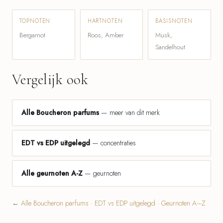
TOPNOTEN
HARTNOTEN
BASISNOTEN
Bergamot
Roos, Amber
Musk,
Sandelhout
Vergelijk ook
Alle Boucheron parfums
— meer van dit merk
EDT vs EDP uitgelegd
— concentraties
Alle geurnoten A-Z
— geurnoten
←
Alle Boucheron parfums
·
EDT vs EDP uitgelegd
·
Geurnoten A–Z