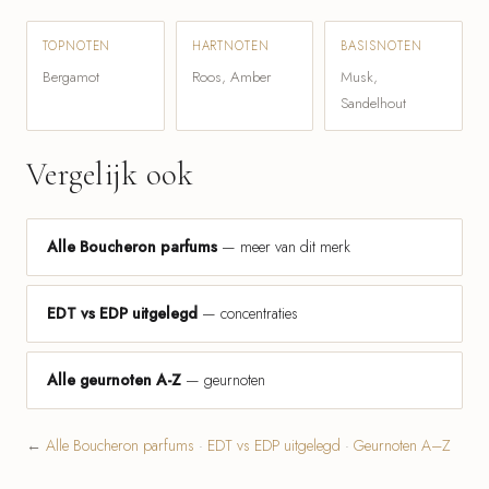
TOPNOTEN
HARTNOTEN
BASISNOTEN
Bergamot
Roos, Amber
Musk,
Sandelhout
Vergelijk ook
Alle Boucheron parfums
— meer van dit merk
EDT vs EDP uitgelegd
— concentraties
Alle geurnoten A-Z
— geurnoten
←
Alle Boucheron parfums
·
EDT vs EDP uitgelegd
·
Geurnoten A–Z