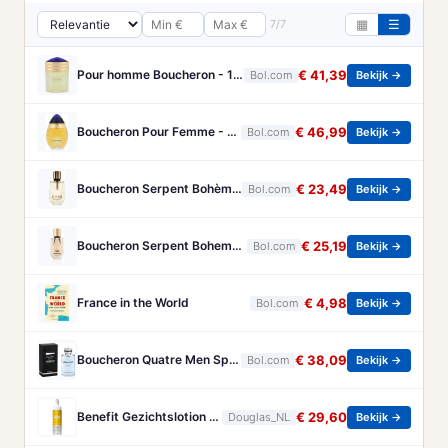
7/7
▦
☰
Pour homme Boucheron - 100 ml - Eau de parfum
€ 41,39
Bol.com
Bekijk →
Boucheron Pour Femme - 100ml - Eau de toilette
€ 46,99
Bol.com
Bekijk →
Boucheron Serpent Bohème Eau de Parfum 50 ml
€ 23,49
Bol.com
Bekijk →
Boucheron Serpent Boheme Eau de parfum spray 30 ml
€ 25,19
Bol.com
Bekijk →
France in the World
€ 4,98
Bol.com
Bekijk →
Boucheron Quatre Men Spray - 100 ml - Eau De Toilette
€ 38,09
Bol.com
Bekijk →
Benefit Gezichtslotion The POREfessional Gezichtstoner Unisex 133ml
€ 29,60
Douglas_NL
Bekijk →