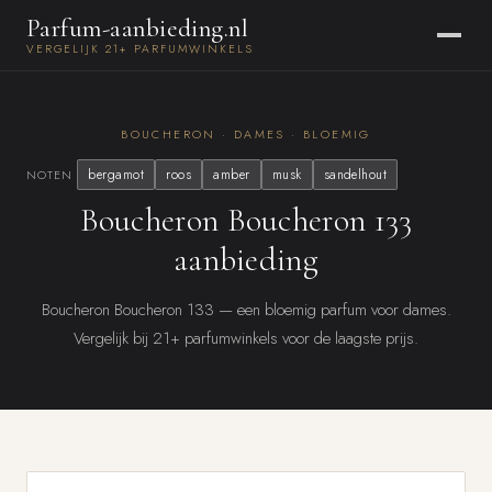
Parfum-aanbieding.nl
VERGELIJK 21+ PARFUMWINKELS
BOUCHERON · DAMES · BLOEMIG
bergamot
roos
amber
musk
sandelhout
NOTEN
Boucheron Boucheron 133
aanbieding
Boucheron Boucheron 133 — een bloemig parfum voor dames.
Vergelijk bij 21+ parfumwinkels voor de laagste prijs.