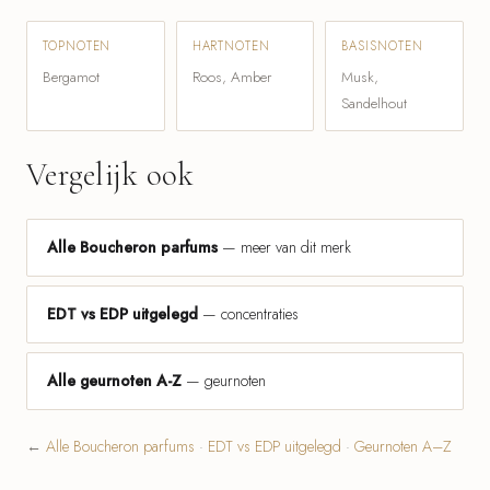
TOPNOTEN
HARTNOTEN
BASISNOTEN
Bergamot
Roos, Amber
Musk,
Sandelhout
Vergelijk ook
Alle Boucheron parfums
— meer van dit merk
EDT vs EDP uitgelegd
— concentraties
Alle geurnoten A-Z
— geurnoten
←
Alle Boucheron parfums
·
EDT vs EDP uitgelegd
·
Geurnoten A–Z