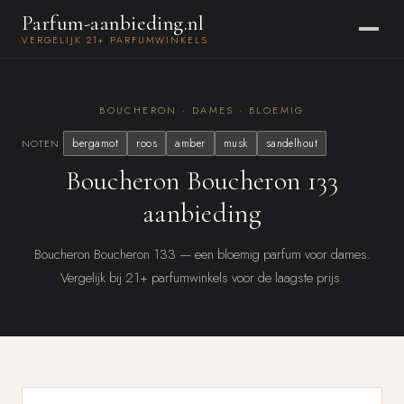
Parfum-aanbieding.nl
VERGELIJK 21+ PARFUMWINKELS
BOUCHERON · DAMES · BLOEMIG
bergamot
roos
amber
musk
sandelhout
NOTEN
Boucheron Boucheron 133
aanbieding
Boucheron Boucheron 133 — een bloemig parfum voor dames.
Vergelijk bij 21+ parfumwinkels voor de laagste prijs.