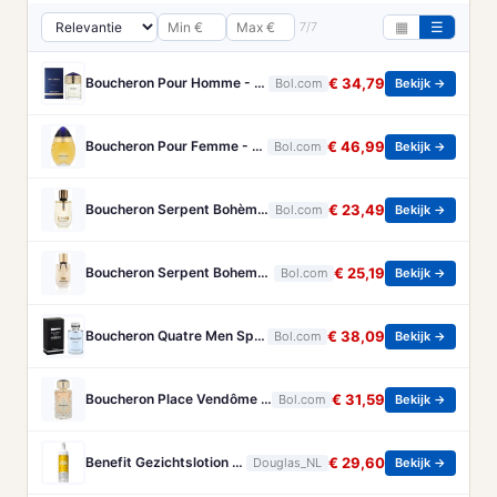
7/7
▦
☰
Boucheron Pour Homme - 100ml - Eau de toilette
€ 34,79
Bol.com
Bekijk →
Boucheron Pour Femme - 100ml - Eau de toilette
€ 46,99
Bol.com
Bekijk →
Boucheron Serpent Bohème Eau de Parfum 50 ml
€ 23,49
Bol.com
Bekijk →
Boucheron Serpent Boheme Eau de parfum spray 30 ml
€ 25,19
Bol.com
Bekijk →
Boucheron Quatre Men Spray - 100 ml - Eau De Toilette
€ 38,09
Bol.com
Bekijk →
Boucheron Place Vendôme eau de parfum voor dames - Oriëntaals-houtachtig - 100 ml
€ 31,59
Bol.com
Bekijk →
Benefit Gezichtslotion The POREfessional Gezichtstoner Unisex 133ml
€ 29,60
Douglas_NL
Bekijk →