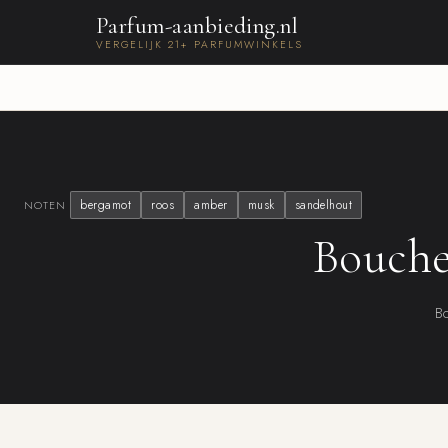
Parfum-aanbieding.nl
VERGELIJK 21+ PARFUMWINKELS
bergamot
roos
amber
musk
sandelhout
NOTEN
Bouche
Bo