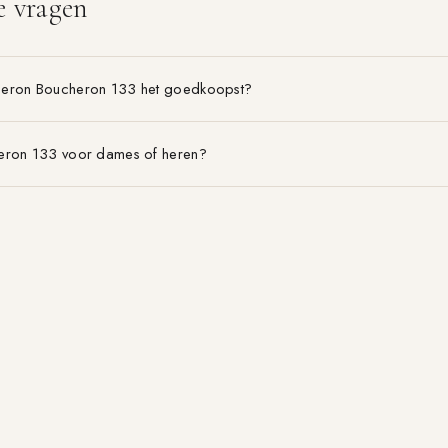
e vragen
heron Boucheron 133 het goedkoopst?
eron 133 voor dames of heren?
on Boucheron 133 is het voordeligst?
BLOG & GIDSEN
MERKEN
EDT vs EDP
Alle merken A–Z
Geurpiramide