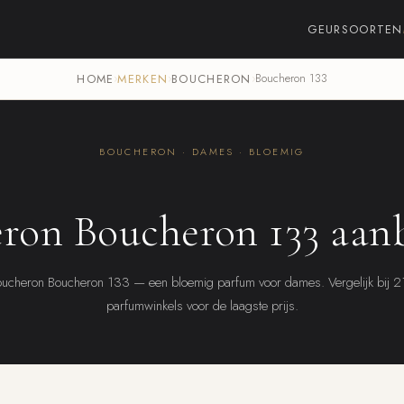
GEURSOORTEN
HOME
›
MERKEN
›
BOUCHERON
›
Boucheron 133
BOUCHERON · DAMES · BLOEMIG
ron Boucheron 133 aan
ucheron Boucheron 133 — een bloemig parfum voor dames. Vergelijk bij 
parfumwinkels voor de laagste prijs.