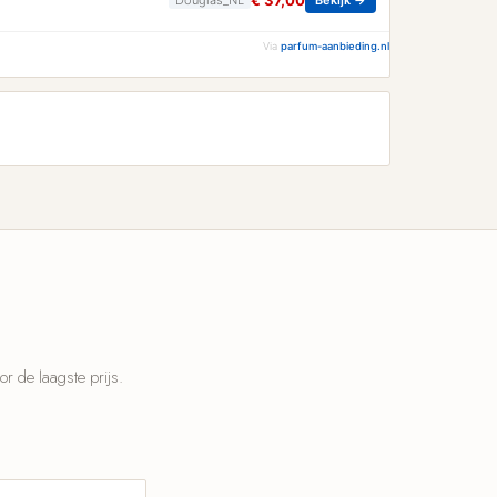
€ 37,00
Via
parfum-aanbieding.nl
 de laagste prijs.