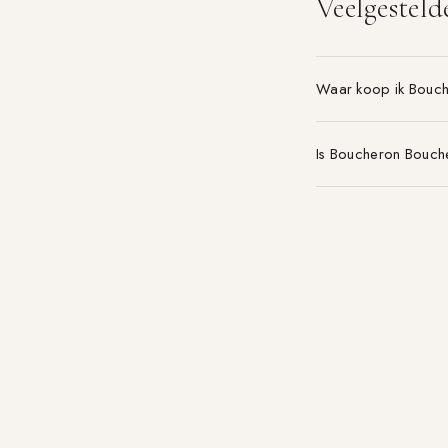
Veelgesteld
Waar koop ik Bouc
Is Boucheron Bouch
Welke maat Boucher
Parfum-aanbieding.nl
VERGELIJK 21+ PARFUMWINKELS