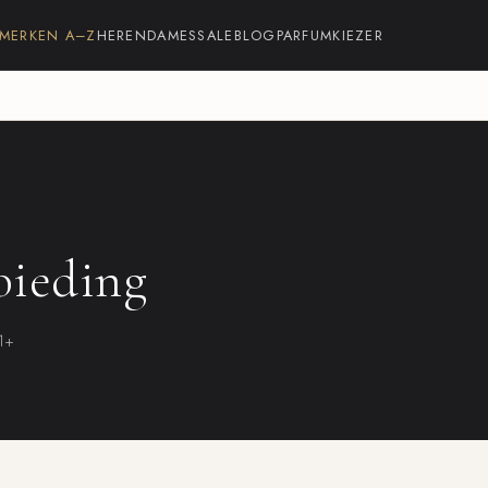
MERKEN A–Z
HEREN
DAMES
SALE
BLOG
PARFUMKIEZER
bieding
21+