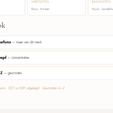
HARTNOTEN
BASISNOTEN
Roos, Amber
Musk, Sandelh
ok
parfums
— meer van dit merk
legd
— concentraties
-Z
— geurnoten
fums
·
EDT vs EDP uitgelegd
·
Geurnoten A–Z