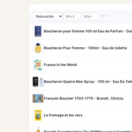
7/7
Boucheron pour Femme 100 ml Eau de Parfum - D
Boucheron Pour Femme - 100ml - Eau de toilette
France in the World
Boucheron Quatre Men Spray - 100 ml - Eau De Toil
François Boucher 1703-1770 - Brandt, Christa
Le fromage et les vers
Benefit Gezichtslotion The POREfessional Gezicht