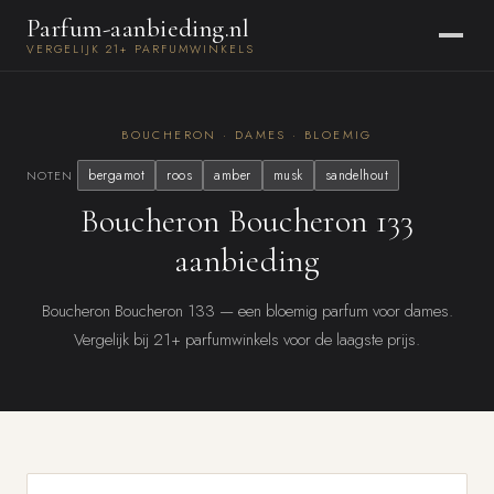
Parfum-aanbieding.nl
VERGELIJK 21+ PARFUMWINKELS
BOUCHERON · DAMES · BLOEMIG
bergamot
roos
amber
musk
sandelhout
NOTEN
Boucheron Boucheron 133
aanbieding
Boucheron Boucheron 133 — een bloemig parfum voor dames.
Vergelijk bij 21+ parfumwinkels voor de laagste prijs.