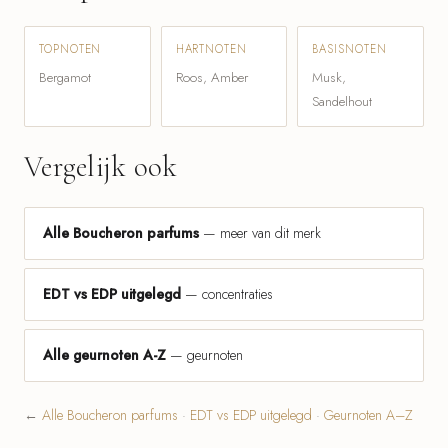
TOPNOTEN
HARTNOTEN
BASISNOTEN
Bergamot
Roos, Amber
Musk,
Sandelhout
Vergelijk ook
Alle Boucheron parfums
— meer van dit merk
EDT vs EDP uitgelegd
— concentraties
Alle geurnoten A-Z
— geurnoten
←
Alle Boucheron parfums
·
EDT vs EDP uitgelegd
·
Geurnoten A–Z