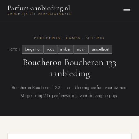
Parfum-aanbieding.nl
VERGELIJK 21+ PARFUMWINKELS
BOUCHERON · DAMES · BLOEMIG
bergamot
roos
amber
musk
sandelhout
NOTEN
Boucheron Boucheron 133
aanbieding
Boucheron Boucheron 133 — een bloemig parfum voor dames.
Vergelijk bij 21+ parfumwinkels voor de laagste prijs.