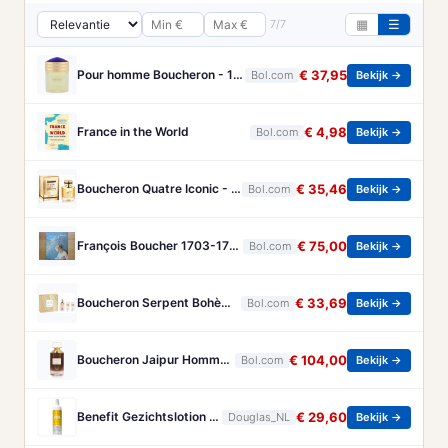
7/7
▦
☰
Pour homme Boucheron - 100 ml - Eau de parfum
€ 37,95
Bol.com
Bekijk →
France in the World
€ 4,98
Bol.com
Bekijk →
Boucheron Quatre Iconic - 50 ml - eau de parfum spray - damesparfum
€ 35,46
Bol.com
Bekijk →
François Boucher 1703-1770 - Brandt, Christa
€ 75,00
Bol.com
Bekijk →
Boucheron Serpent Bohème Gift Set 50ml Eau de Parfum + 50ml Bath & Shower Gel + 50ml Body Lotion - Geschenkset
€ 33,69
Bol.com
Bekijk →
Boucheron Jaipur Homme Eau de Parfum 100ml Spray
€ 104,00
Bol.com
Bekijk →
Benefit Gezichtslotion The POREfessional Gezichtstoner Unisex 133ml
€ 29,60
Douglas_NL
Bekijk →