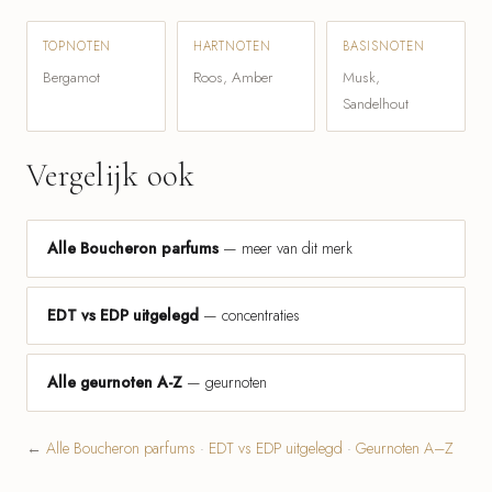
TOPNOTEN
HARTNOTEN
BASISNOTEN
Bergamot
Roos, Amber
Musk,
Sandelhout
Vergelijk ook
Alle Boucheron parfums
— meer van dit merk
EDT vs EDP uitgelegd
— concentraties
Alle geurnoten A-Z
— geurnoten
←
Alle Boucheron parfums
·
EDT vs EDP uitgelegd
·
Geurnoten A–Z