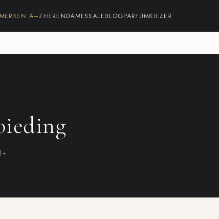
MERKEN A–Z
HEREN
DAMES
SALE
BLOG
PARFUMKIEZER
bieding
21+