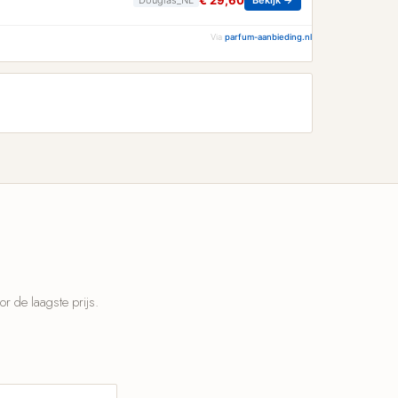
€ 29,60
Via
parfum-aanbieding.nl
 de laagste prijs.