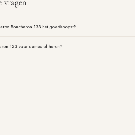
e vragen
heron Boucheron 133 het goedkoopst?
eron 133 voor dames of heren?
on Boucheron 133 is het voordeligst?
BLOG & GIDSEN
MERKEN
EDT vs EDP
Alle merken A–Z
Geurpiramide