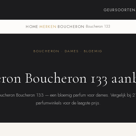
GEURSOORTEN
HOME
›
MERKEN
›
BOUCHERON
›
Boucheron 133
BOUCHERON · DAMES · BLOEMIG
ron Boucheron 133 aan
ucheron Boucheron 133 — een bloemig parfum voor dames. Vergelijk bij 
parfumwinkels voor de laagste prijs.