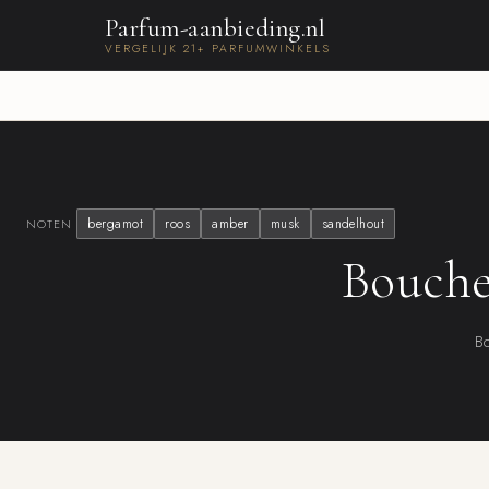
Parfum-aanbieding.nl
VERGELIJK 21+ PARFUMWINKELS
bergamot
roos
amber
musk
sandelhout
NOTEN
Bouche
Bo