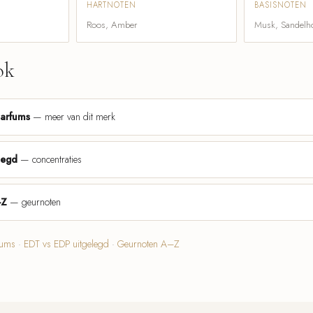
HARTNOTEN
BASISNOTEN
Roos, Amber
Musk, Sandelh
ok
parfums
— meer van dit merk
legd
— concentraties
-Z
— geurnoten
fums
·
EDT vs EDP uitgelegd
·
Geurnoten A–Z