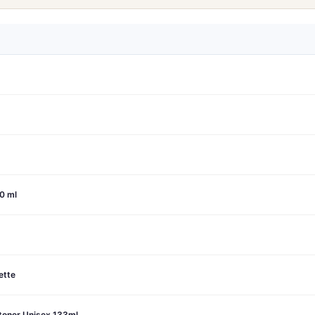
0 ml
ette
stoner Unisex 133ml