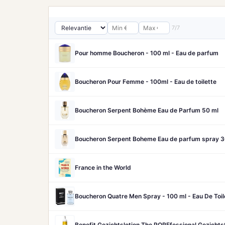
7/7
Pour homme Boucheron - 100 ml - Eau de parfum
Boucheron Pour Femme - 100ml - Eau de toilette
Boucheron Serpent Bohème Eau de Parfum 50 ml
Boucheron Serpent Boheme Eau de parfum spray 3
France in the World
Boucheron Quatre Men Spray - 100 ml - Eau De Toil
Benefit Gezichtslotion The POREfessional Gezicht