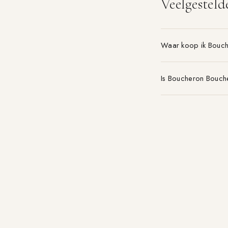
Veelgesteld
Waar koop ik Bouc
Is Boucheron Bouch
Welke maat Boucher
Parfum-aanbieding.nl
VERGELIJK 21+ PARFUMWINKELS