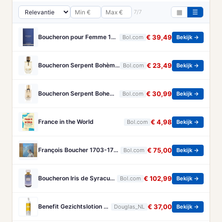
7/7
▦
☰
Boucheron pour Femme 100 ml Eau de Parfum - Damesparfum
€ 39,49
Bol.com
Bekijk →
Boucheron Serpent Bohème Eau de Parfum 50 ml
€ 23,49
Bol.com
Bekijk →
Boucheron Serpent Boheme Eau de parfum spray 30 ml
€ 30,99
Bol.com
Bekijk →
France in the World
€ 4,98
Bol.com
Bekijk →
François Boucher 1703-1770 - Brandt, Christa
€ 75,00
Bol.com
Bekijk →
Boucheron Iris de Syracuse - 125 ml - eau de parfum spray - damesparfum
€ 102,99
Bol.com
Bekijk →
Benefit Gezichtslotion The POREfessional Gezichtstoner Unisex 133ml
€ 37,00
Douglas_NL
Bekijk →