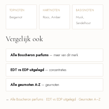
TOPNOTEN
HARTNOTEN
BASISNOTEN
Bergamot
Roos, Amber
Musk,
Sandelhout
Vergelijk ook
Alle Boucheron parfums
— meer van dit merk
EDT vs EDP uitgelegd
— concentraties
Alle geurnoten A-Z
— geurnoten
←
Alle Boucheron parfums
·
EDT vs EDP uitgelegd
·
Geurnoten A–Z