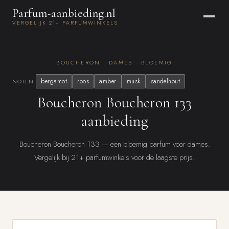
Parfum-aanbieding.nl
VERGELIJK 21+ PARFUMWINKELS
BOUCHERON · DAMES · BLOEMIG
bergamot
roos
amber
musk
sandelhout
NOTEN
Boucheron Boucheron 133
aanbieding
Boucheron Boucheron 133 — een bloemig parfum voor dames.
Vergelijk bij 21+ parfumwinkels voor de laagste prijs.