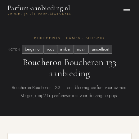
Parfum-aanbieding.nl
VERGELIJK 21+ PARFUMWINKELS
BOUCHERON · DAMES · BLOEMIG
bergamot
roos
amber
musk
sandelhout
NOTEN
Boucheron Boucheron 133
aanbieding
Boucheron Boucheron 133 — een bloemig parfum voor dames.
Vergelijk bij 21+ parfumwinkels voor de laagste prijs.