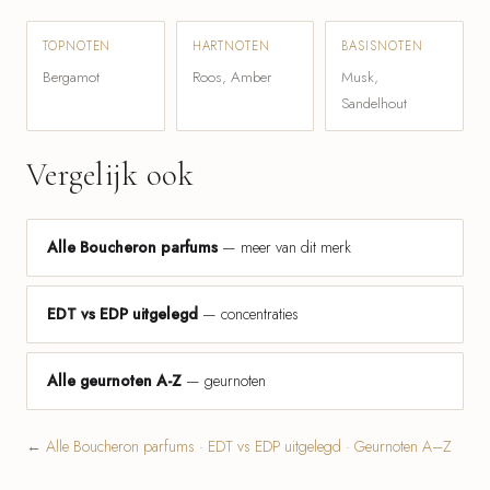
TOPNOTEN
HARTNOTEN
BASISNOTEN
Bergamot
Roos, Amber
Musk,
Sandelhout
Vergelijk ook
Alle Boucheron parfums
— meer van dit merk
EDT vs EDP uitgelegd
— concentraties
Alle geurnoten A-Z
— geurnoten
←
Alle Boucheron parfums
·
EDT vs EDP uitgelegd
·
Geurnoten A–Z