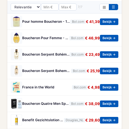
7/7
▦
☰
Pour homme Boucheron - 100 ml - Eau de parfum
€ 41,39
Bol.com
Bekijk →
Boucheron Pour Femme - 100ml - Eau de toilette
€ 46,99
Bol.com
Bekijk →
Boucheron Serpent Bohème Eau de Parfum 50 ml
€ 23,49
Bol.com
Bekijk →
Boucheron Serpent Boheme Eau de parfum spray 30 ml
€ 25,19
Bol.com
Bekijk →
France in the World
€ 4,98
Bol.com
Bekijk →
Boucheron Quatre Men Spray - 100 ml - Eau De Toilette
€ 38,09
Bol.com
Bekijk →
Benefit Gezichtslotion The POREfessional Gezichtstoner Unisex 133ml
€ 29,60
Douglas_NL
Bekijk →